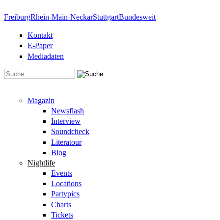
Direkt zum Inhalt
Freiburg
Rhein-Main-Neckar
Stuttgart
Bundesweit
Kontakt
E-Paper
Mediadaten
Suchformular
Magazin
Newsflash
Interview
Soundcheck
Literatour
Blog
Nightlife
Events
Locations
Partypics
Charts
Tickets