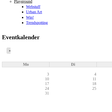
Playground
Webstuff
Urban Art
Win!
Trendspotting
Eventkalender
«
Mo
Di
3
4
10
11
17
18
24
25
31