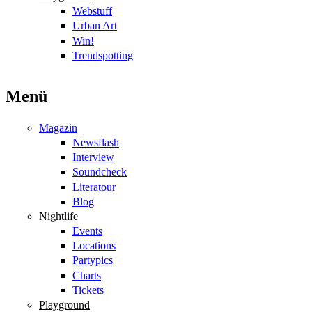
Webstuff
Urban Art
Win!
Trendspotting
Menü
Magazin
Newsflash
Interview
Soundcheck
Literatour
Blog
Nightlife
Events
Locations
Partypics
Charts
Tickets
Playground