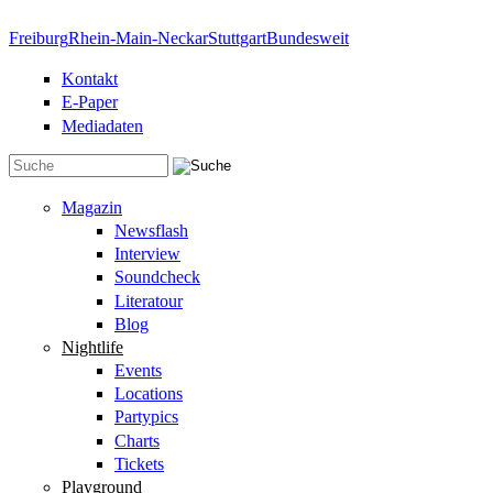
Direkt zum Inhalt
Freiburg
Rhein-Main-Neckar
Stuttgart
Bundesweit
Kontakt
E-Paper
Mediadaten
Suchformular
Magazin
Newsflash
Interview
Soundcheck
Literatour
Blog
Nightlife
Events
Locations
Partypics
Charts
Tickets
Playground