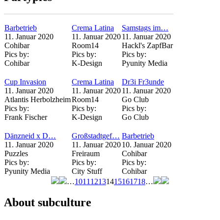
Barbetrieb
Crema Latina
Samstags im…
11. Januar 2020
11. Januar 2020
11. Januar 2020
Cohibar
Room14
Hackl's ZapfBar
Pics by:
Pics by:
Pics by:
Cohibar
K-Design
Pyunity Media
Cup Invasion
Crema Latina
Dr3i Fr3unde
11. Januar 2020
11. Januar 2020
11. Januar 2020
Atlantis Herbolzheim
Room14
Go Club
Pics by:
Pics by:
Pics by:
Frank Fischer
K-Design
Go Club
Dänzneid x D…
Großstadtgef…
Barbetrieb
11. Januar 2020
11. Januar 2020
10. Januar 2020
Puzzles
Freiraum
Cohibar
Pics by:
Pics by:
Pics by:
Pyunity Media
City Stuff
Cohibar
…
10
11
12
13
14
15
16
17
18
…
Seiten
About subculture