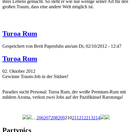
ihres Lebens gemacht. So steht er wie nur wenige seiner Art für den
großen Traum, dass eine andere Welt möglich ist.
Turoa Rum
Gespeichert von
Berit Papenfuhs
am/um Di, 02/10/2012 - 12:47
Turoa Rum
02. Oktober 2012
Gewinne Traum-Job in der Südsee!
Paradies sucht Personal: Turoa Rum, der weiße Premium-Rum mit
mildem Aroma, verlost zwei Jobs auf der Pazifikinsel Rarotonga!
…
206
207
208
209
210
211
212
213
214
Seiten
Partypics