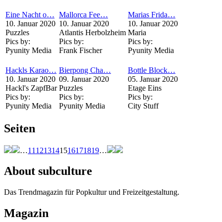
Eine Nacht o…
Mallorca Fee…
Marias Frida…
10. Januar 2020
10. Januar 2020
10. Januar 2020
Puzzles
Atlantis Herbolzheim
Maria
Pics by:
Pics by:
Pics by:
Pyunity Media
Frank Fischer
Pyunity Media
Hackls Karao…
Bierpong Cha…
Bottle Block…
10. Januar 2020
09. Januar 2020
05. Januar 2020
Hackl's ZapfBar
Puzzles
Etage Eins
Pics by:
Pics by:
Pics by:
Pyunity Media
Pyunity Media
City Stuff
Seiten
…
11
12
13
14
15
16
17
18
19
…
About subculture
Das Trendmagazin für Popkultur und Freizeitgestaltung.
Magazin