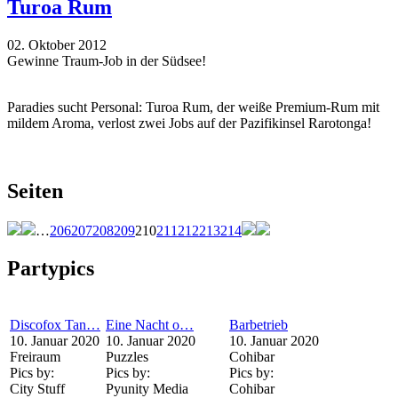
Turoa Rum
02. Oktober 2012
Gewinne Traum-Job in der Südsee!
Paradies sucht Personal: Turoa Rum, der weiße Premium-Rum mit
mildem Aroma, verlost zwei Jobs auf der Pazifikinsel Rarotonga!
Seiten
…
206
207
208
209
210
211
212
213
214
Partypics
Discofox Tan…
Eine Nacht o…
Barbetrieb
10. Januar 2020
10. Januar 2020
10. Januar 2020
Freiraum
Puzzles
Cohibar
Pics by:
Pics by:
Pics by:
City Stuff
Pyunity Media
Cohibar