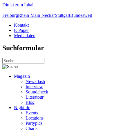
Direkt zum Inhalt
Freiburg
Rhein-Main-Neckar
Stuttgart
Bundesweit
Kontakt
E-Paper
Mediadaten
Suchformular
Magazin
Newsflash
Interview
Soundcheck
Literatour
Blog
Nightlife
Events
Locations
Partypics
Charts