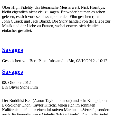
Über High Fidelity, das literarische Meisterwerk Nick Hornbys,
bleibt eigentlich nicht viel zu sagen. Entweder hat man es schon
gelesen, es sich vorlesen lassen, oder den Film gesehen (den mit
John Cusack und Jack Black). Die Story handelt von der Liebe zur
Musik und der Liebe zu Frauen, wobei ersteres sich deutlich
einfacher gestaltet.
Savages
Gespeichert von
Berit Papenfuhs
am/um Mo, 08/10/2012 - 10:12
Savages
08. Oktober 2012
Ein Oliver Stone Film
Der Buddhist Ben (Aaron Taylor-Johnson) und sein Kumpel, der
Ex-Söldner Chon (Taylor Kitsch), teilen sich im sonnigen
Kalifornien nicht nur einen lukrativen Marihuana-Vertrieb, sondern
auch die Freundin: sexy Ophelia (Blake Lively). Die Idylle findet