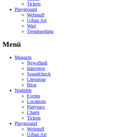
Tickets
Playground
Webstuff
Urban Art
Win!
Trendspotting
Menü
Magazin
Newsflash
Interview
Soundcheck
Literatour
Blog
Nightlife
Events
Locations
Partypics
Charts
Tickets
Playground
Webstuff
Urban Art