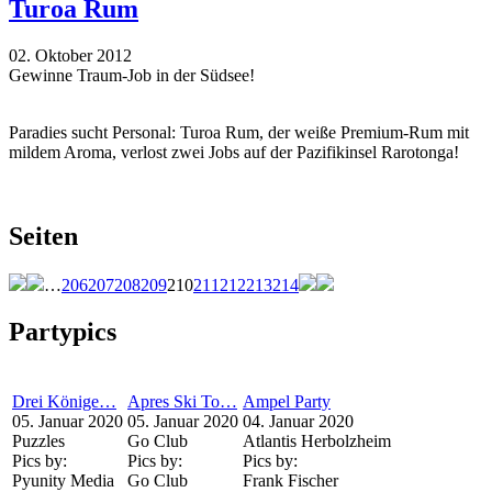
Turoa Rum
02. Oktober 2012
Gewinne Traum-Job in der Südsee!
Paradies sucht Personal: Turoa Rum, der weiße Premium-Rum mit
mildem Aroma, verlost zwei Jobs auf der Pazifikinsel Rarotonga!
Seiten
…
206
207
208
209
210
211
212
213
214
Partypics
Drei Könige…
Apres Ski To…
Ampel Party
05. Januar 2020
05. Januar 2020
04. Januar 2020
Puzzles
Go Club
Atlantis Herbolzheim
Pics by:
Pics by:
Pics by:
Pyunity Media
Go Club
Frank Fischer