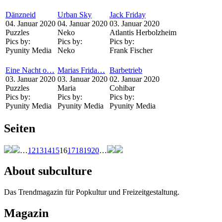
Dänzneid
Urban Sky
Jack Friday
04. Januar 2020
04. Januar 2020
03. Januar 2020
Puzzles
Neko
Atlantis Herbolzheim
Pics by:
Pics by:
Pics by:
Pyunity Media
Neko
Frank Fischer
Eine Nacht o…
Marias Frida…
Barbetrieb
03. Januar 2020
03. Januar 2020
02. Januar 2020
Puzzles
Maria
Cohibar
Pics by:
Pics by:
Pics by:
Pyunity Media
Pyunity Media
Pyunity Media
Seiten
…
12
13
14
15
16
17
18
19
20
…
About subculture
Das Trendmagazin für Popkultur und Freizeitgestaltung.
Magazin