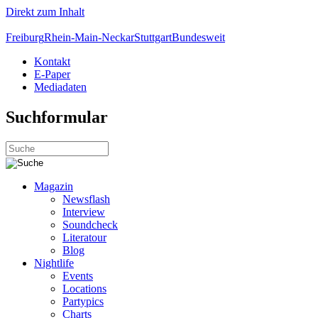
Direkt zum Inhalt
Freiburg
Rhein-Main-Neckar
Stuttgart
Bundesweit
Kontakt
E-Paper
Mediadaten
Suchformular
Magazin
Newsflash
Interview
Soundcheck
Literatour
Blog
Nightlife
Events
Locations
Partypics
Charts