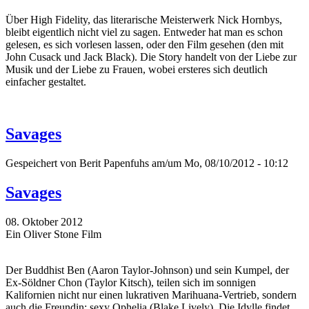
Über High Fidelity, das literarische Meisterwerk Nick Hornbys,
bleibt eigentlich nicht viel zu sagen. Entweder hat man es schon
gelesen, es sich vorlesen lassen, oder den Film gesehen (den mit
John Cusack und Jack Black). Die Story handelt von der Liebe zur
Musik und der Liebe zu Frauen, wobei ersteres sich deutlich
einfacher gestaltet.
Savages
Gespeichert von
Berit Papenfuhs
am/um Mo, 08/10/2012 - 10:12
Savages
08. Oktober 2012
Ein Oliver Stone Film
Der Buddhist Ben (Aaron Taylor-Johnson) und sein Kumpel, der
Ex-Söldner Chon (Taylor Kitsch), teilen sich im sonnigen
Kalifornien nicht nur einen lukrativen Marihuana-Vertrieb, sondern
auch die Freundin: sexy Ophelia (Blake Lively). Die Idylle findet