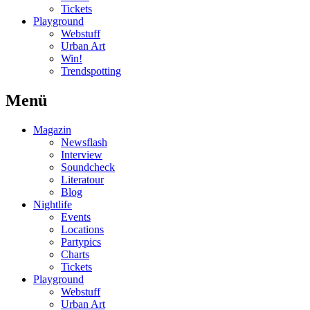
Tickets
Playground
Webstuff
Urban Art
Win!
Trendspotting
Menü
Magazin
Newsflash
Interview
Soundcheck
Literatour
Blog
Nightlife
Events
Locations
Partypics
Charts
Tickets
Playground
Webstuff
Urban Art