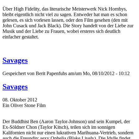
Über High Fidelity, das literarische Meisterwerk Nick Hornbys,
bleibt eigentlich nicht viel zu sagen. Entweder hat man es schon
gelesen, es sich vorlesen lassen, oder den Film gesehen (den mit
John Cusack und Jack Black). Die Story handelt von der Liebe zur
Musik und der Liebe zu Frauen, wobei ersteres sich deutlich
einfacher gestaltet.
Savages
Gespeichert von
Berit Papenfuhs
am/um Mo, 08/10/2012 - 10:12
Savages
08. Oktober 2012
Ein Oliver Stone Film
Der Buddhist Ben (Aaron Taylor-Johnson) und sein Kumpel, der
Ex-Söldner Chon (Taylor Kitsch), teilen sich im sonnigen
Kalifornien nicht nur einen lukrativen Marihuana-Vertrieb, sondern
auch die Freundin: sexy Ophelia (Blake Lively). Die Idylle findet