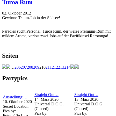
Turoa Rum
02. Oktober 2012
Gewinne Traum-Job in der Südsee!
Paradies sucht Personal: Turoa Rum, der weiße Premium-Rum mit
mildem Aroma, verlost zwei Jobs auf der Pazifikinsel Rarotonga!
Seiten
…
206
207
208
209
210
211
212
213
214
Partypics
Straight Out…
Straight Out…
Ausstellung:…
14. März 2020
13. März 2020
10. Oktober 2020
Universal D.O.G.
Universal D.O.G.
Secret Location
(Closed)
(Closed)
Pics by:
Pics by:
Pics by:
Fotogräfin Lisa