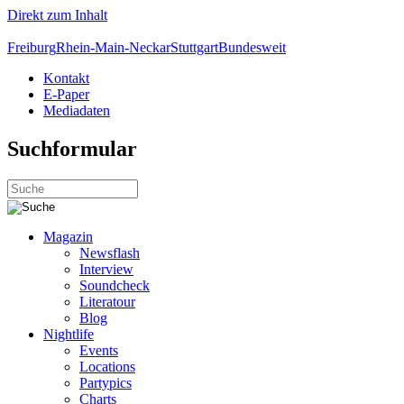
Direkt zum Inhalt
Freiburg
Rhein-Main-Neckar
Stuttgart
Bundesweit
Kontakt
E-Paper
Mediadaten
Suchformular
Magazin
Newsflash
Interview
Soundcheck
Literatour
Blog
Nightlife
Events
Locations
Partypics
Charts