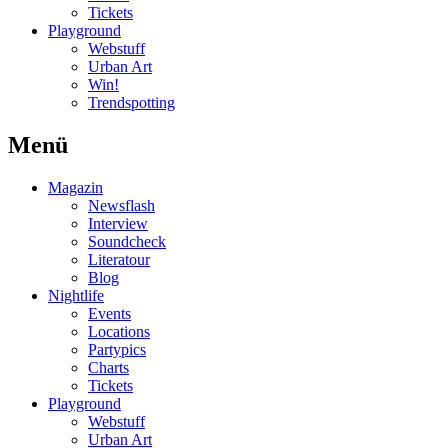
Tickets
Playground
Webstuff
Urban Art
Win!
Trendspotting
Menü
Magazin
Newsflash
Interview
Soundcheck
Literatour
Blog
Nightlife
Events
Locations
Partypics
Charts
Tickets
Playground
Webstuff
Urban Art