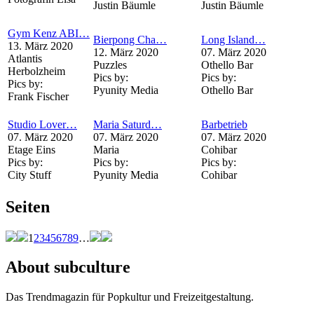
Justin Bäumle
Justin Bäumle
Gym Kenz ABI…
Bierpong Cha…
Long Island…
13. März 2020
12. März 2020
07. März 2020
Atlantis
Puzzles
Othello Bar
Herbolzheim
Pics by:
Pics by:
Pics by:
Pyunity Media
Othello Bar
Frank Fischer
Studio Lover…
Maria Saturd…
Barbetrieb
07. März 2020
07. März 2020
07. März 2020
Etage Eins
Maria
Cohibar
Pics by:
Pics by:
Pics by:
City Stuff
Pyunity Media
Cohibar
Seiten
1
2
3
4
5
6
7
8
9
…
About subculture
Das Trendmagazin für Popkultur und Freizeitgestaltung.