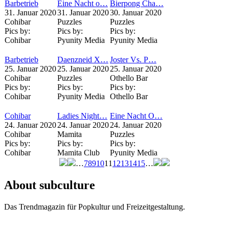
Barbetrieb
Eine Nacht o…
Bierpong Cha…
31. Januar 2020
31. Januar 2020
30. Januar 2020
Cohibar
Puzzles
Puzzles
Pics by:
Pics by:
Pics by:
Cohibar
Pyunity Media
Pyunity Media
Barbetrieb
Daenzneid X…
Joster Vs. P…
25. Januar 2020
25. Januar 2020
25. Januar 2020
Cohibar
Puzzles
Othello Bar
Pics by:
Pics by:
Pics by:
Cohibar
Pyunity Media
Othello Bar
Cohibar
Ladies Night…
Eine Nacht O…
24. Januar 2020
24. Januar 2020
24. Januar 2020
Cohibar
Mamita
Puzzles
Pics by:
Pics by:
Pics by:
Cohibar
Mamita Club
Pyunity Media
…
7
8
9
10
11
12
13
14
15
…
Seiten
About subculture
Das Trendmagazin für Popkultur und Freizeitgestaltung.