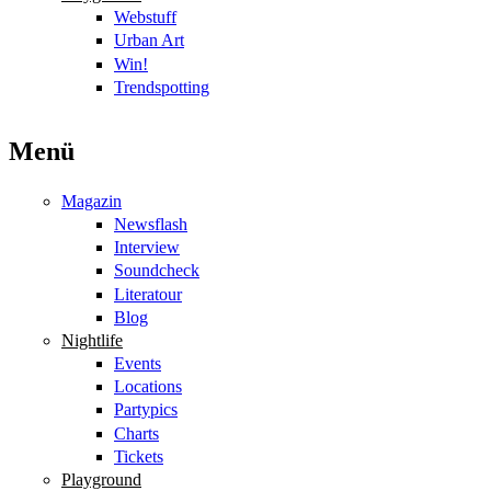
Webstuff
Urban Art
Win!
Trendspotting
Menü
Magazin
Newsflash
Interview
Soundcheck
Literatour
Blog
Nightlife
Events
Locations
Partypics
Charts
Tickets
Playground