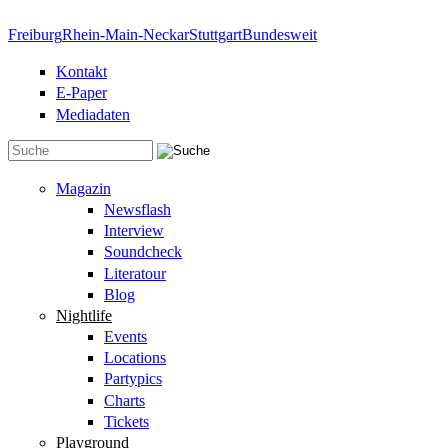
Direkt zum Inhalt
Freiburg
Rhein-Main-Neckar
Stuttgart
Bundesweit
Kontakt
E-Paper
Mediadaten
Suchformular
Magazin
Newsflash
Interview
Soundcheck
Literatour
Blog
Nightlife
Events
Locations
Partypics
Charts
Tickets
Playground