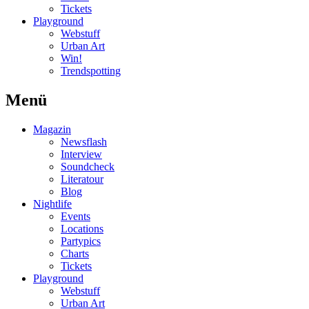
Tickets
Playground
Webstuff
Urban Art
Win!
Trendspotting
Menü
Magazin
Newsflash
Interview
Soundcheck
Literatour
Blog
Nightlife
Events
Locations
Partypics
Charts
Tickets
Playground
Webstuff
Urban Art