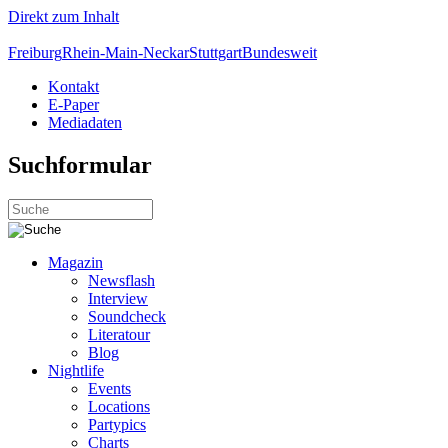
Direkt zum Inhalt
Freiburg
Rhein-Main-Neckar
Stuttgart
Bundesweit
Kontakt
E-Paper
Mediadaten
Suchformular
Magazin
Newsflash
Interview
Soundcheck
Literatour
Blog
Nightlife
Events
Locations
Partypics
Charts