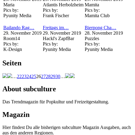
Maria
Atlantis Herbolzheim
Mamita
Pics by:
Pics by:
Pics by:
Pyunity Media
Frank Fischer
Mamita Club
Bailando Rag…
Freitags im…
Bierpong Cha…
29. November 2019
29. November 2019
28. November 2019
Room14
Hackl's ZapfBar
Puzzles
Pics by:
Pics by:
Pics by:
K-Design
Pyunity Media
Pyunity Media
Seiten
…
22
23
24
25
26
27
28
29
30
…
About subculture
Das Trendmagazin für Popkultur und Freizeitgestaltung.
Magazin
Hier findest Du alle bisherigen subculture Magazin Ausgaben, auch
aus den anderen Regionen.