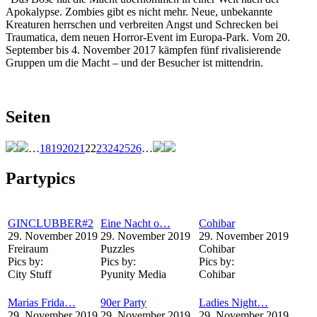
Apokalypse. Zombies gibt es nicht mehr. Neue, unbekannte
Kreaturen herrschen und verbreiten Angst und Schrecken bei
Traumatica, dem neuen Horror-Event im Europa-Park. Vom 20.
September bis 4. November 2017 kämpfen fünf rivalisierende
Gruppen um die Macht – und der Besucher ist mittendrin.
Seiten
…
18
19
20
21
22
23
24
25
26
…
Partypics
GINCLUBBER#2
Eine Nacht o…
Cohibar
29. November 2019
29. November 2019
29. November 2019
Freiraum
Puzzles
Cohibar
Pics by:
Pics by:
Pics by:
City Stuff
Pyunity Media
Cohibar
Marias Frida…
90er Party
Ladies Night…
29. November 2019
29. November 2019
29. November 2019