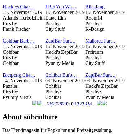
Rock vs Char…
I Bet You Wi…
Blickfang
15. November 2019
15. November 2019
15. November 2019
Atlantis Herbolzheim
Etage Eins
Room14
Pics by:
Pics by:
Pics by:
Frank Fischer
City Stuff
K-Design
Cohibar Barb…
ZapfBar Part…
Mallorca Par…
15. November 2019
15. November 2019
15. November 2019
Cohibar
Hackl's ZapfBar
Freiraum
Pics by:
Pics by:
Pics by:
Cohibar
Pyunity Media
City Stuff
Bierpong Cha…
Cohibar Barb…
ZapfBar Part…
14. November 2019
09. November 2019
09. November 2019
Puzzles
Cohibar
Hackl's ZapfBar
Pics by:
Pics by:
Pics by:
Pyunity Media
Cohibar
Pyunity Media
…
26
27
28
29
30
31
32
33
34
…
Seiten
About subculture
Das Trendmagazin für Popkultur und Freizeitgestaltung.