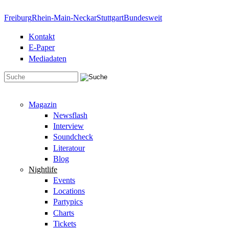
Direkt zum Inhalt
Freiburg
Rhein-Main-Neckar
Stuttgart
Bundesweit
Kontakt
E-Paper
Mediadaten
Suchformular
Magazin
Newsflash
Interview
Soundcheck
Literatour
Blog
Nightlife
Events
Locations
Partypics
Charts
Tickets