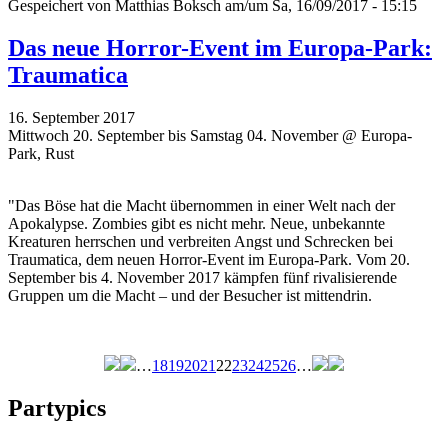
Gespeichert von
Matthias Boksch
am/um Sa, 16/09/2017 - 15:15
Das neue Horror-Event im Europa-Park:
Traumatica
16. September 2017
Mittwoch 20. September bis Samstag 04. November @ Europa-
Park, Rust
"Das Böse hat die Macht übernommen in einer Welt nach der
Apokalypse. Zombies gibt es nicht mehr. Neue, unbekannte
Kreaturen herrschen und verbreiten Angst und Schrecken bei
Traumatica, dem neuen Horror-Event im Europa-Park. Vom 20.
September bis 4. November 2017 kämpfen fünf rivalisierende
Gruppen um die Macht – und der Besucher ist mittendrin.
…
18
19
20
21
22
23
24
25
26
…
Seiten
Partypics