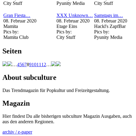
City Stuff
Pyunity Media
City Stuff
Gran Fiesta…
XXX Unknown…
Samstags im…
08. Februar 2020
08. Februar 2020
08. Februar 2020
Mamita
Etage Eins
Hackl's ZapfBar
Pics by:
Pics by:
Pics by:
Mamita Club
City Stuff
Pyunity Media
Seiten
…
4
5
6
7
8
9
10
11
12
…
About subculture
Das Trendmagazin für Popkultur und Freizeitgestaltung.
Magazin
Hier findest Du alle bisherigen subculture Magazin Ausgaben, auch
aus den anderen Regionen.
archiv / e-paper