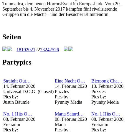
Traumatica, dem neuen Horror-Event im Europa-Park. Vom 20.
September bis 4. November 2017 kämpfen fünf rivalisierende
Gruppen um die Macht – und der Besucher ist mittendrin.
Seiten
…
18
19
20
21
22
23
24
25
26
…
Partypics
Straight Out…
Eine Nacht O…
Bierpong Cha…
14. Februar 2020
14. Februar 2020
13. Februar 2020
Universal D.O.G. (Closed)
Puzzles
Puzzles
Pics by:
Pics by:
Pics by:
Justin Bäumle
Pyunity Media
Pyunity Media
No. 1 Hits O…
Maria Saturd…
No. 1 Hits O…
08. Februar 2020
08. Februar 2020
08. Februar 2020
Freiraum
Maria
Freiraum
Pics by:
Pics by:
Pics by: