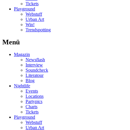
Tickets
Playground
Webstuff
Urban Art
Win!
Trendspotting
Menü
Magazin
Newsflash
Interview
Soundcheck
Literatour
Blog
Nightlife
Events
Locations
Partypics
Charts
Tickets
Playground
Webstuff
Urban Art