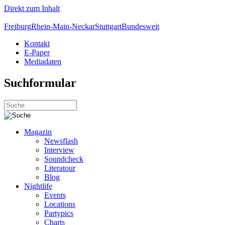
Direkt zum Inhalt
Freiburg
Rhein-Main-Neckar
Stuttgart
Bundesweit
Kontakt
E-Paper
Mediadaten
Suchformular
Magazin
Newsflash
Interview
Soundcheck
Literatour
Blog
Nightlife
Events
Locations
Partypics
Charts