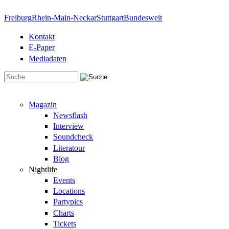
Direkt zum Inhalt
Freiburg
Rhein-Main-Neckar
Stuttgart
Bundesweit
Kontakt
E-Paper
Mediadaten
Suchformular
Magazin
Newsflash
Interview
Soundcheck
Literatour
Blog
Nightlife
Events
Locations
Partypics
Charts
Tickets