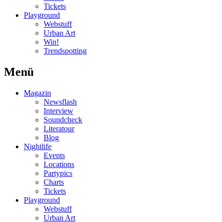
Tickets
Playground
Webstuff
Urban Art
Win!
Trendspotting
Menü
Magazin
Newsflash
Interview
Soundcheck
Literatour
Blog
Nightlife
Events
Locations
Partypics
Charts
Tickets
Playground
Webstuff
Urban Art