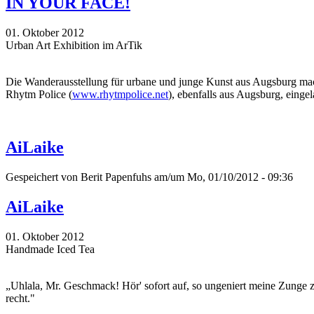
IN YOUR FACE!
01. Oktober 2012
Urban Art Exhibition im ArTik
Die Wanderausstellung für urbane und junge Kunst aus Augsburg mac
Rhytm Police (
www.rhytmpolice.net
), ebenfalls aus Augsburg, eing
AiLaike
Gespeichert von
Berit Papenfuhs
am/um Mo, 01/10/2012 - 09:36
AiLaike
01. Oktober 2012
Handmade Iced Tea
„Uhlala, Mr. Geschmack! Hör' sofort auf, so ungeniert meine Zunge zu
recht."