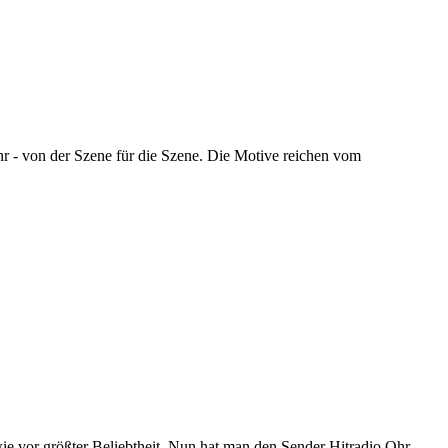
hr - von der Szene für die Szene. Die Motive reichen vom
 wie vor größter Beliebtheit. Nun hat man den Sender Hitradio Ohr