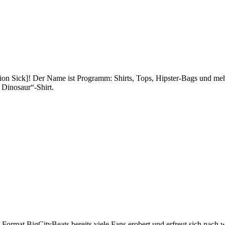
ation Sick]! Der Name ist Programm: Shirts, Tops, Hipster-Bags und me
 Dinosaur“-Shirt.
s Format BigCityBeats bereits viele Fans erobert und erfreut sich nach