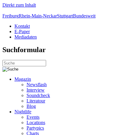
Direkt zum Inhalt
Freiburg
Rhein-Main-Neckar
Stuttgart
Bundesweit
Kontakt
E-Paper
Mediadaten
Suchformular
Magazin
Newsflash
Interview
Soundcheck
Literatour
Blog
Nightlife
Events
Locations
Partypics
Charts