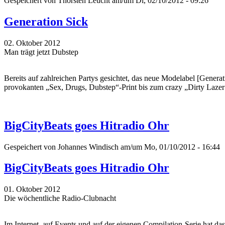
Gespeichert von
Thorsten Leucht
am/um Di, 02/10/2012 - 09:26
Generation Sick
02. Oktober 2012
Man trägt jetzt Dubstep
Bereits auf zahlreichen Partys gesichtet, das neue Modelabel [Gener
provokanten „Sex, Drugs, Dubstep“-Print bis zum crazy „Dirty Lazer
BigCityBeats goes Hitradio Ohr
Gespeichert von
Johannes Windisch
am/um Mo, 01/10/2012 - 16:44
BigCityBeats goes Hitradio Ohr
01. Oktober 2012
Die wöchentliche Radio-Clubnacht
Im Internet, auf Events und auf der eigenen Compilation-Serie hat da