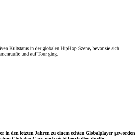
iven Kultstatus in der globalen HipHop-Szene, bevor sie sich
mmenraufte und auf Tour ging.
 in den letzten Jahren zu einem echten Globalplayer geworden
echno Club den Gary noch nicht beschallen durfte.