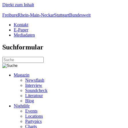
Direkt zum Inhalt
Freiburg
Rhein-Main-Neckar
Stuttgart
Bundesweit
Kontakt
E-Paper
Mediadaten
Suchformular
Magazin
Newsflash
Interview
Soundcheck
Literatour
Blog
Nightlife
Events
Locations
Partypics
Charts