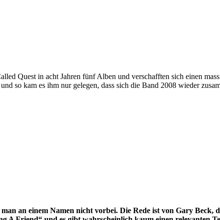
lled Quest in acht Jahren fünf Alben und verschafften sich einen mass
s und so kam es ihm nur gelegen, dass sich die Band 2008 wieder zusa
n an einem Namen nicht vorbei. Die Rede ist von Gary Beck, der
ng A Friend“ und es gibt wahrscheinlich kaum einen relevanten T