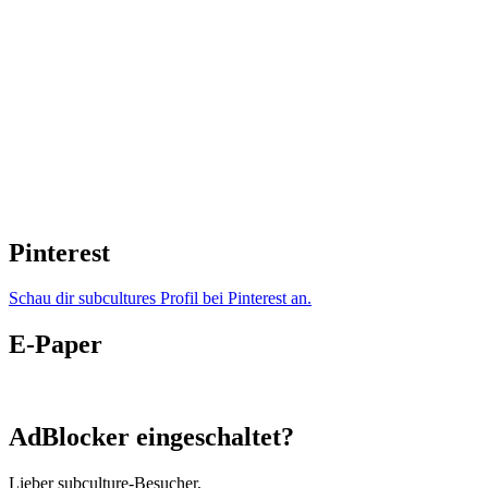
Pinterest
Schau dir subcultures Profil bei Pinterest an.
E-Paper
AdBlocker eingeschaltet?
Lieber subculture-Besucher,