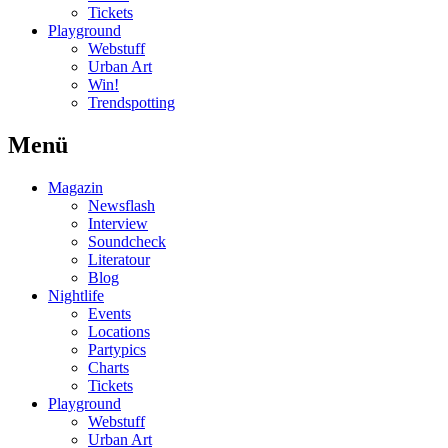
Tickets
Playground
Webstuff
Urban Art
Win!
Trendspotting
Menü
Magazin
Newsflash
Interview
Soundcheck
Literatour
Blog
Nightlife
Events
Locations
Partypics
Charts
Tickets
Playground
Webstuff
Urban Art