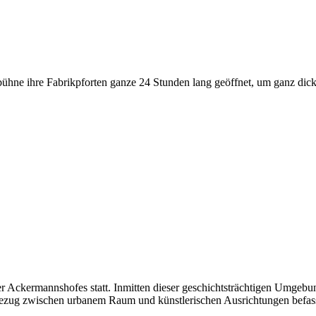
stbühne ihre Fabrikpforten ganze 24 Stunden lang geöffnet, um ganz d
sler Ackermannshofes statt. Inmitten dieser geschichtsträchtigen Umge
em Bezug zwischen urbanem Raum und künstlerischen Ausrichtungen befas