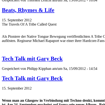
Gespeichert von
Thorsten Leucht
am/um Sa, 15/09/2012 - 16:04
Beats, Rhymes & Life
15. September 2012
The Travels Of A Tribe Called Quest
Als Pioniere der Native Tongue Bewegung veröffentlichten A Tribe Ca
auflösten. Regisseur Michael Rapaport war einer ihrer Hardcore-Fan
Tech Talk mit Gary Beck
Gespeichert von
Philipp Kipphan
am/um Sa, 15/09/2012 - 14:54
Tech Talk mit Gary Beck
15. September 2012
Wenn man an Glasgow in Verbindung mit Techno denkt, kommt ma
ist. Am 24. September erscheint auf Soma sein neues Album „Bri