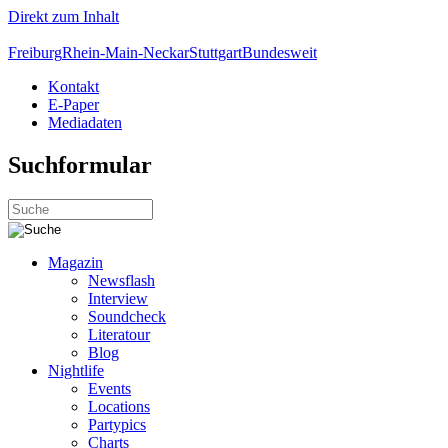
Direkt zum Inhalt
Freiburg
Rhein-Main-Neckar
Stuttgart
Bundesweit
Kontakt
E-Paper
Mediadaten
Suchformular
Magazin
Newsflash
Interview
Soundcheck
Literatour
Blog
Nightlife
Events
Locations
Partypics
Charts