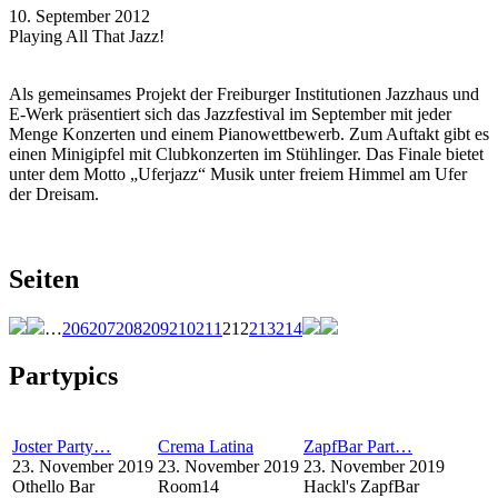
10. September 2012
Playing All That Jazz!
Als gemeinsames Projekt der Freiburger Institutionen Jazzhaus und
E-Werk präsentiert sich das Jazzfestival im September mit jeder
Menge Konzerten und einem Pianowettbewerb. Zum Auftakt gibt es
einen Minigipfel mit Clubkonzerten im Stühlinger. Das Finale bietet
unter dem Motto „Uferjazz“ Musik unter freiem Himmel am Ufer
der Dreisam.
Seiten
…
206
207
208
209
210
211
212
213
214
Partypics
Joster Party…
Crema Latina
ZapfBar Part…
23. November 2019
23. November 2019
23. November 2019
Othello Bar
Room14
Hackl's ZapfBar