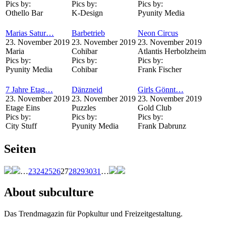
Pics by:
Pics by:
Pics by:
Othello Bar
K-Design
Pyunity Media
Marias Satur…
Barbetrieb
Neon Circus
23. November 2019
23. November 2019
23. November 2019
Maria
Cohibar
Atlantis Herbolzheim
Pics by:
Pics by:
Pics by:
Pyunity Media
Cohibar
Frank Fischer
7 Jahre Etag…
Dänzneid
Girls Gönnt…
23. November 2019
23. November 2019
23. November 2019
Etage Eins
Puzzles
Gold Club
Pics by:
Pics by:
Pics by:
City Stuff
Pyunity Media
Frank Dabrunz
Seiten
…
23
24
25
26
27
28
29
30
31
…
About subculture
Das Trendmagazin für Popkultur und Freizeitgestaltung.