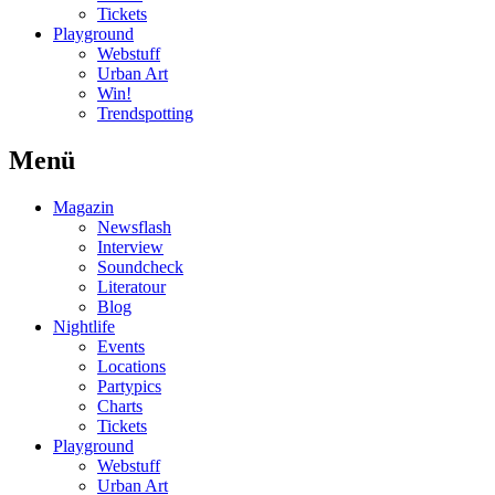
Tickets
Playground
Webstuff
Urban Art
Win!
Trendspotting
Menü
Magazin
Newsflash
Interview
Soundcheck
Literatour
Blog
Nightlife
Events
Locations
Partypics
Charts
Tickets
Playground
Webstuff
Urban Art