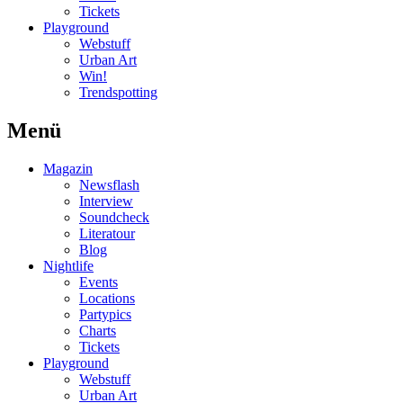
Tickets
Playground
Webstuff
Urban Art
Win!
Trendspotting
Menü
Magazin
Newsflash
Interview
Soundcheck
Literatour
Blog
Nightlife
Events
Locations
Partypics
Charts
Tickets
Playground
Webstuff
Urban Art