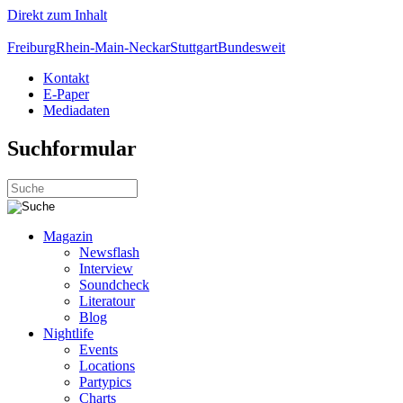
Direkt zum Inhalt
Freiburg
Rhein-Main-Neckar
Stuttgart
Bundesweit
Kontakt
E-Paper
Mediadaten
Suchformular
Magazin
Newsflash
Interview
Soundcheck
Literatour
Blog
Nightlife
Events
Locations
Partypics
Charts