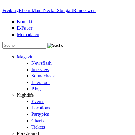
Direkt zum Inhalt
Freiburg
Rhein-Main-Neckar
Stuttgart
Bundesweit
Kontakt
E-Paper
Mediadaten
Suchformular
Magazin
Newsflash
Interview
Soundcheck
Literatour
Blog
Nightlife
Events
Locations
Partypics
Charts
Tickets
Playground