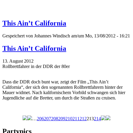
This Ain’t California
Gespeichert von
Johannes Windisch
am/um Mo, 13/08/2012 - 16:21
This Ain’t California
13. August 2012
Rollbrettfahrer in der DDR der 80er
Dass die DDR doch bunt war, zeigt der Film „This Ain’t
California“, der sich den sogenannten Rollbrettfahrern hinter der
Mauer widmet. Nach kalifornischem Vorbild schwangen sich hier
Jugendliche auf die Bretter, um durch die Straßen zu cruisen.
…
206
207
208
209
210
211
212
213
214
Seiten
Partypics