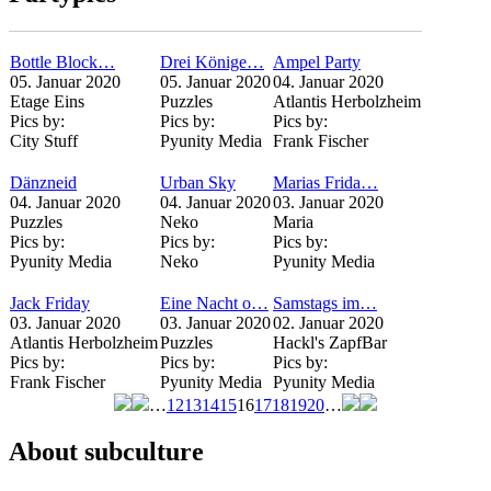
Bottle Block…
Drei Könige…
Ampel Party
05. Januar 2020
05. Januar 2020
04. Januar 2020
Etage Eins
Puzzles
Atlantis Herbolzheim
Pics by:
Pics by:
Pics by:
City Stuff
Pyunity Media
Frank Fischer
Dänzneid
Urban Sky
Marias Frida…
04. Januar 2020
04. Januar 2020
03. Januar 2020
Puzzles
Neko
Maria
Pics by:
Pics by:
Pics by:
Pyunity Media
Neko
Pyunity Media
Jack Friday
Eine Nacht o…
Samstags im…
03. Januar 2020
03. Januar 2020
02. Januar 2020
Atlantis Herbolzheim
Puzzles
Hackl's ZapfBar
Pics by:
Pics by:
Pics by:
Frank Fischer
Pyunity Media
Pyunity Media
…
12
13
14
15
16
17
18
19
20
…
Seiten
About subculture