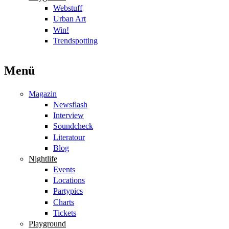
Webstuff
Urban Art
Win!
Trendspotting
Menü
Magazin
Newsflash
Interview
Soundcheck
Literatour
Blog
Nightlife
Events
Locations
Partypics
Charts
Tickets
Playground