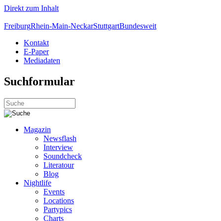
Direkt zum Inhalt
Freiburg
Rhein-Main-Neckar
Stuttgart
Bundesweit
Kontakt
E-Paper
Mediadaten
Suchformular
Magazin
Newsflash
Interview
Soundcheck
Literatour
Blog
Nightlife
Events
Locations
Partypics
Charts