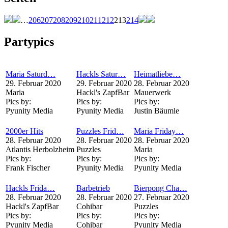
…
206
207
208
209
210
211
212
213
214
Partypics
Maria Saturd…
Hackls Satur…
Heimatliebe…
29. Februar 2020
29. Februar 2020
28. Februar 2020
Maria
Hackl's ZapfBar
Mauerwerk
Pics by:
Pics by:
Pics by:
Pyunity Media
Pyunity Media
Justin Bäumle
2000er Hits
Puzzles Frid…
Maria Friday…
28. Februar 2020
28. Februar 2020
28. Februar 2020
Atlantis Herbolzheim
Puzzles
Maria
Pics by:
Pics by:
Pics by:
Frank Fischer
Pyunity Media
Pyunity Media
Hackls Frida…
Barbetrieb
Bierpong Cha…
28. Februar 2020
28. Februar 2020
27. Februar 2020
Hackl's ZapfBar
Cohibar
Puzzles
Pics by:
Pics by:
Pics by:
Pyunity Media
Cohibar
Pyunity Media