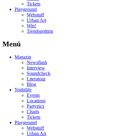
Tickets
Playground
Webstuff
Urban Art
Win!
Trendspotting
Menü
Magazin
Newsflash
Interview
Soundcheck
Literatour
Blog
Nightlife
Events
Locations
Partypics
Charts
Tickets
Playground
Webstuff
Urban Art