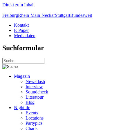
Direkt zum Inhalt
Freiburg
Rhein-Main-Neckar
Stuttgart
Bundesweit
Kontakt
E-Paper
Mediadaten
Suchformular
Magazin
Newsflash
Interview
Soundcheck
Literatour
Blog
Nightlife
Events
Locations
Partypics
Charts