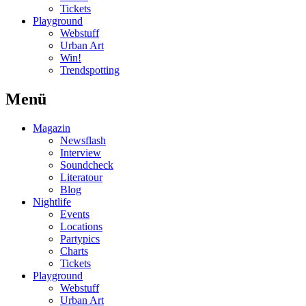
Tickets
Playground
Webstuff
Urban Art
Win!
Trendspotting
Menü
Magazin
Newsflash
Interview
Soundcheck
Literatour
Blog
Nightlife
Events
Locations
Partypics
Charts
Tickets
Playground
Webstuff
Urban Art