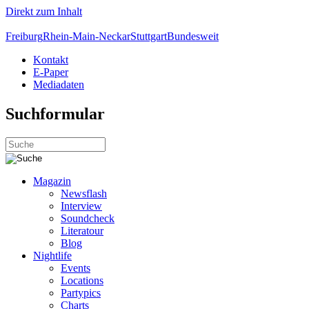
Direkt zum Inhalt
Freiburg
Rhein-Main-Neckar
Stuttgart
Bundesweit
Kontakt
E-Paper
Mediadaten
Suchformular
Magazin
Newsflash
Interview
Soundcheck
Literatour
Blog
Nightlife
Events
Locations
Partypics
Charts