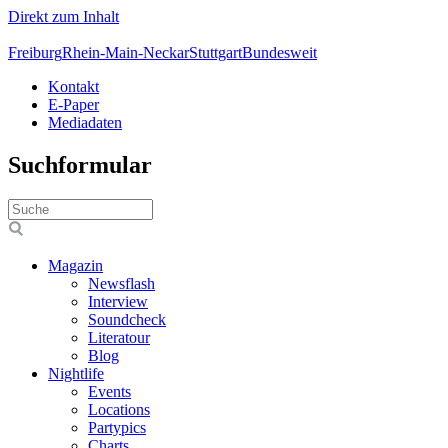
Direkt zum Inhalt
Freiburg
Rhein-Main-Neckar
Stuttgart
Bundesweit
Kontakt
E-Paper
Mediadaten
Suchformular
Magazin
Newsflash
Interview
Soundcheck
Literatour
Blog
Nightlife
Events
Locations
Partypics
Charts