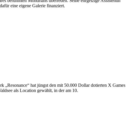
hres berühmten Mondrians überreden. Seine ehrgeizige Assistentin
für eine eigene Galerie finanziert.
erk „Resonance“ hat jüngst den mit 50.000 Dollar dotierten X Games
ldsee als Location gewählt, in der am 10.