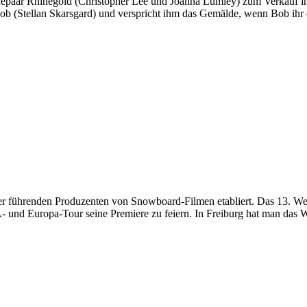
 Ehepaar Rhinegold (Christopher Lee und Joanna Lumley) zum Verkauf i
b (Stellan Skarsgard) und verspricht ihm das Gemälde, wenn Bob ihr da
 der führenden Produzenten von Snowboard-Filmen etabliert. Das 13. W
und Europa-Tour seine Premiere zu feiern. In Freiburg hat man das Wa