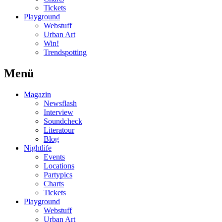
Tickets
Playground
Webstuff
Urban Art
Win!
Trendspotting
Menü
Magazin
Newsflash
Interview
Soundcheck
Literatour
Blog
Nightlife
Events
Locations
Partypics
Charts
Tickets
Playground
Webstuff
Urban Art