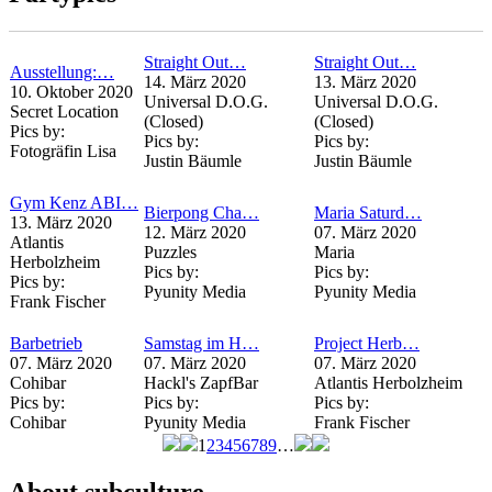
Straight Out…
Straight Out…
Ausstellung:…
14. März 2020
13. März 2020
10. Oktober 2020
Universal D.O.G.
Universal D.O.G.
Secret Location
(Closed)
(Closed)
Pics by:
Pics by:
Pics by:
Fotogräfin Lisa
Justin Bäumle
Justin Bäumle
Gym Kenz ABI…
Bierpong Cha…
Maria Saturd…
13. März 2020
12. März 2020
07. März 2020
Atlantis
Puzzles
Maria
Herbolzheim
Pics by:
Pics by:
Pics by:
Pyunity Media
Pyunity Media
Frank Fischer
Barbetrieb
Samstag im H…
Project Herb…
07. März 2020
07. März 2020
07. März 2020
Cohibar
Hackl's ZapfBar
Atlantis Herbolzheim
Pics by:
Pics by:
Pics by:
Cohibar
Pyunity Media
Frank Fischer
1
2
3
4
5
6
7
8
9
…
Seiten
About subculture