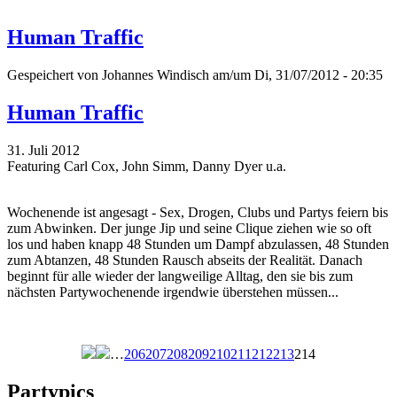
Human Traffic
Gespeichert von
Johannes Windisch
am/um Di, 31/07/2012 - 20:35
Human Traffic
31. Juli 2012
Featuring Carl Cox, John Simm, Danny Dyer u.a.
Wochenende ist angesagt - Sex, Drogen, Clubs und Partys feiern bis
zum Abwinken. Der junge Jip und seine Clique ziehen wie so oft
los und haben knapp 48 Stunden um Dampf abzulassen, 48 Stunden
zum Abtanzen, 48 Stunden Rausch abseits der Realität. Danach
beginnt für alle wieder der langweilige Alltag, den sie bis zum
nächsten Partywochenende irgendwie überstehen müssen...
…
206
207
208
209
210
211
212
213
214
Seiten
Partypics