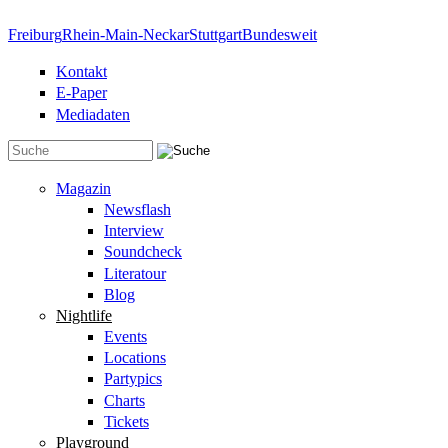
Direkt zum Inhalt
Freiburg
Rhein-Main-Neckar
Stuttgart
Bundesweit
Kontakt
E-Paper
Mediadaten
Suchformular
Magazin
Newsflash
Interview
Soundcheck
Literatour
Blog
Nightlife
Events
Locations
Partypics
Charts
Tickets
Playground