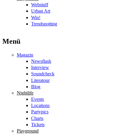
Webstuff
Urban Art
Win!
Trendspotting
Menü
Magazin
Newsflash
Interview
Soundcheck
Literatour
Blog
Nightlife
Events
Locations
Partypics
Charts
Tickets
Playground