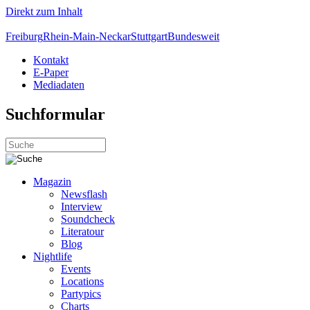
Direkt zum Inhalt
Freiburg
Rhein-Main-Neckar
Stuttgart
Bundesweit
Kontakt
E-Paper
Mediadaten
Suchformular
Magazin
Newsflash
Interview
Soundcheck
Literatour
Blog
Nightlife
Events
Locations
Partypics
Charts