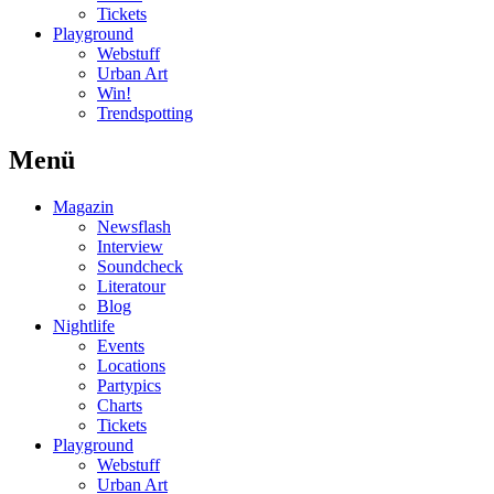
Tickets
Playground
Webstuff
Urban Art
Win!
Trendspotting
Menü
Magazin
Newsflash
Interview
Soundcheck
Literatour
Blog
Nightlife
Events
Locations
Partypics
Charts
Tickets
Playground
Webstuff
Urban Art