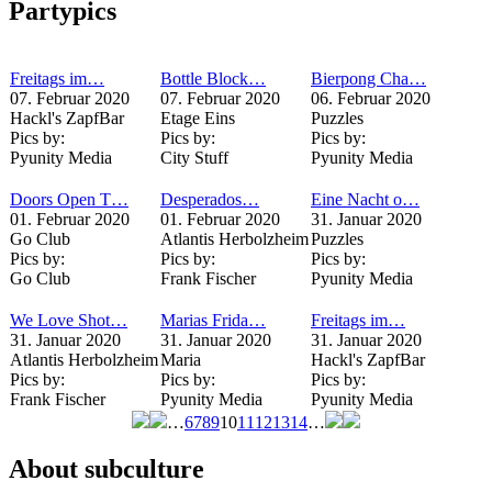
Partypics
Freitags im…
Bottle Block…
Bierpong Cha…
07. Februar 2020
07. Februar 2020
06. Februar 2020
Hackl's ZapfBar
Etage Eins
Puzzles
Pics by:
Pics by:
Pics by:
Pyunity Media
City Stuff
Pyunity Media
Doors Open T…
Desperados…
Eine Nacht o…
01. Februar 2020
01. Februar 2020
31. Januar 2020
Go Club
Atlantis Herbolzheim
Puzzles
Pics by:
Pics by:
Pics by:
Go Club
Frank Fischer
Pyunity Media
We Love Shot…
Marias Frida…
Freitags im…
31. Januar 2020
31. Januar 2020
31. Januar 2020
Atlantis Herbolzheim
Maria
Hackl's ZapfBar
Pics by:
Pics by:
Pics by:
Frank Fischer
Pyunity Media
Pyunity Media
…
6
7
8
9
10
11
12
13
14
…
Seiten
About subculture