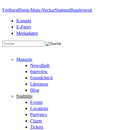
Direkt zum Inhalt
Freiburg
Rhein-Main-Neckar
Stuttgart
Bundesweit
Kontakt
E-Paper
Mediadaten
Suchformular
Magazin
Newsflash
Interview
Soundcheck
Literatour
Blog
Nightlife
Events
Locations
Partypics
Charts
Tickets