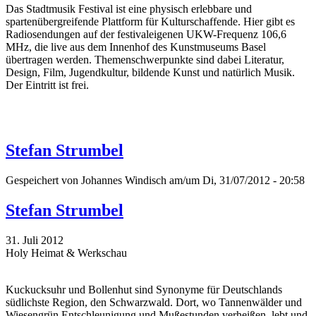
Das Stadtmusik Festival ist eine physisch erlebbare und
spartenübergreifende Plattform für Kulturschaffende. Hier gibt es
Radiosendungen auf der festivaleigenen UKW-Frequenz 106,6
MHz, die live aus dem Innenhof des Kunstmuseums Basel
übertragen werden. Themenschwerpunkte sind dabei Literatur,
Design, Film, Jugendkultur, bildende Kunst und natürlich Musik.
Der Eintritt ist frei.
Stefan Strumbel
Gespeichert von
Johannes Windisch
am/um Di, 31/07/2012 - 20:58
Stefan Strumbel
31. Juli 2012
Holy Heimat & Werkschau
Kuckucksuhr und Bollenhut sind Synonyme für Deutschlands
südlichste Region, den Schwarzwald. Dort, wo Tannenwälder und
Wiesengrün Entschleunigung und Mußestunden verheißen, lebt und