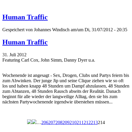
Human Traffic
Gespeichert von
Johannes Windisch
am/um Di, 31/07/2012 - 20:35
Human Traffic
31. Juli 2012
Featuring Carl Cox, John Simm, Danny Dyer u.a.
Wochenende ist angesagt - Sex, Drogen, Clubs und Partys feiern bis
zum Abwinken. Der junge Jip und seine Clique ziehen wie so oft
los und haben knapp 48 Stunden um Dampf abzulassen, 48 Stunden
zum Abtanzen, 48 Stunden Rausch abseits der Realität. Danach
beginnt für alle wieder der langweilige Alltag, den sie bis zum
nächsten Partywochenende irgendwie überstehen müssen...
…
206
207
208
209
210
211
212
213
214
Seiten