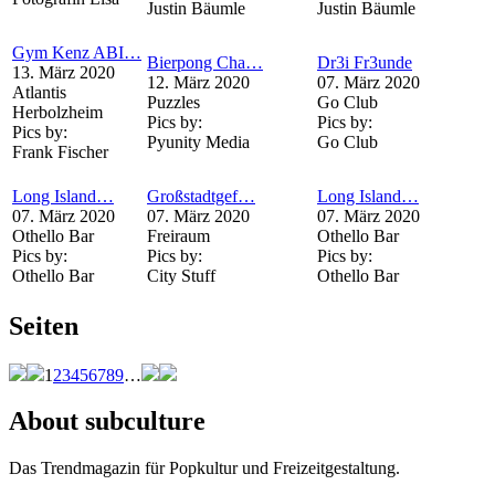
Justin Bäumle
Justin Bäumle
Gym Kenz ABI…
Bierpong Cha…
Dr3i Fr3unde
13. März 2020
12. März 2020
07. März 2020
Atlantis
Puzzles
Go Club
Herbolzheim
Pics by:
Pics by:
Pics by:
Pyunity Media
Go Club
Frank Fischer
Long Island…
Großstadtgef…
Long Island…
07. März 2020
07. März 2020
07. März 2020
Othello Bar
Freiraum
Othello Bar
Pics by:
Pics by:
Pics by:
Othello Bar
City Stuff
Othello Bar
Seiten
1
2
3
4
5
6
7
8
9
…
About subculture
Das Trendmagazin für Popkultur und Freizeitgestaltung.