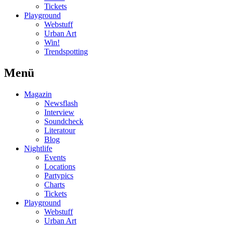
Tickets
Playground
Webstuff
Urban Art
Win!
Trendspotting
Menü
Magazin
Newsflash
Interview
Soundcheck
Literatour
Blog
Nightlife
Events
Locations
Partypics
Charts
Tickets
Playground
Webstuff
Urban Art