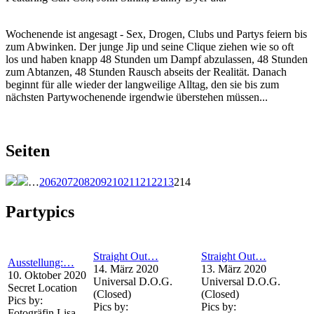
Wochenende ist angesagt - Sex, Drogen, Clubs und Partys feiern bis
zum Abwinken. Der junge Jip und seine Clique ziehen wie so oft
los und haben knapp 48 Stunden um Dampf abzulassen, 48 Stunden
zum Abtanzen, 48 Stunden Rausch abseits der Realität. Danach
beginnt für alle wieder der langweilige Alltag, den sie bis zum
nächsten Partywochenende irgendwie überstehen müssen...
Seiten
…
206
207
208
209
210
211
212
213
214
Partypics
Straight Out…
Straight Out…
Ausstellung:…
14. März 2020
13. März 2020
10. Oktober 2020
Universal D.O.G.
Universal D.O.G.
Secret Location
(Closed)
(Closed)
Pics by:
Pics by:
Pics by:
Fotogräfin Lisa