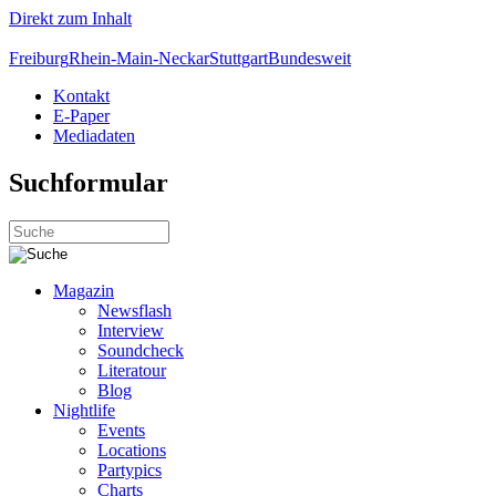
Direkt zum Inhalt
Freiburg
Rhein-Main-Neckar
Stuttgart
Bundesweit
Kontakt
E-Paper
Mediadaten
Suchformular
Magazin
Newsflash
Interview
Soundcheck
Literatour
Blog
Nightlife
Events
Locations
Partypics
Charts