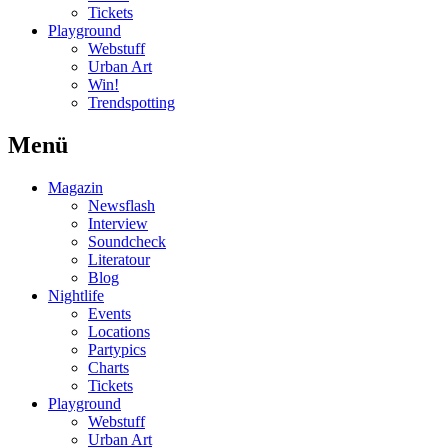
Tickets
Playground
Webstuff
Urban Art
Win!
Trendspotting
Menü
Magazin
Newsflash
Interview
Soundcheck
Literatour
Blog
Nightlife
Events
Locations
Partypics
Charts
Tickets
Playground
Webstuff
Urban Art