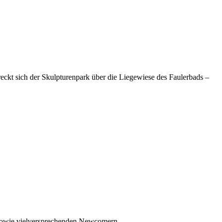
streckt sich der Skulpturenpark über die Liegewiese des Faulerbads –
, sowie vielversprechenden Newcomern.