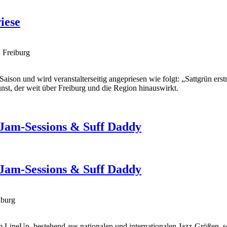
iese
 Freiburg
 Saison und wird veranstalterseitig angepriesen wie folgt: „Sattgrün er
nst, der weit über Freiburg und die Region hinauswirkt.
, Jam-Sessions & Suff Daddy
, Jam-Sessions & Suff Daddy
iburg
nem LineUp, bestehend aus nationalen und internationalen Jazz-Größen