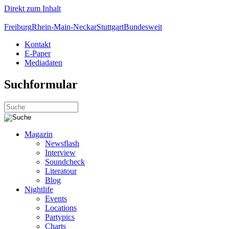
Direkt zum Inhalt
Freiburg
Rhein-Main-Neckar
Stuttgart
Bundesweit
Kontakt
E-Paper
Mediadaten
Suchformular
Magazin
Newsflash
Interview
Soundcheck
Literatour
Blog
Nightlife
Events
Locations
Partypics
Charts