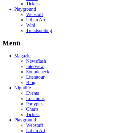
Tickets
Playground
Webstuff
Urban Art
Win!
Trendspotting
Menü
Magazin
Newsflash
Interview
Soundcheck
Literatour
Blog
Nightlife
Events
Locations
Partypics
Charts
Tickets
Playground
Webstuff
Urban Art