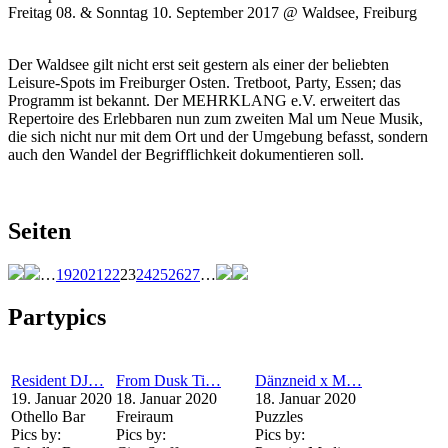
Freitag 08. & Sonntag 10. September 2017 @ Waldsee, Freiburg
Der Waldsee gilt nicht erst seit gestern als einer der beliebten
Leisure-Spots im Freiburger Osten. Tretboot, Party, Essen; das
Programm ist bekannt. Der MEHRKLANG e.V. erweitert das
Repertoire des Erlebbaren nun zum zweiten Mal um Neue Musik,
die sich nicht nur mit dem Ort und der Umgebung befasst, sondern
auch den Wandel der Begrifflichkeit dokumentieren soll.
Seiten
…
19
20
21
22
23
24
25
26
27
…
Partypics
Resident DJ…
From Dusk Ti…
Dänzneid x M…
19. Januar 2020
18. Januar 2020
18. Januar 2020
Othello Bar
Freiraum
Puzzles
Pics by:
Pics by:
Pics by: