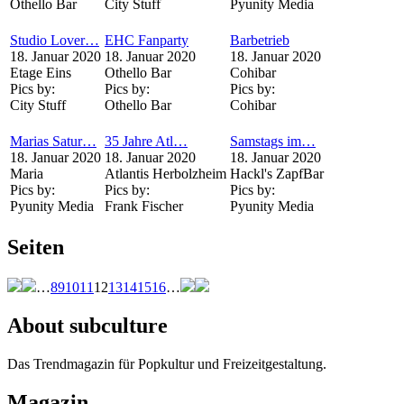
Othello Bar
City Stuff
Pyunity Media
Studio Lover…
EHC Fanparty
Barbetrieb
18. Januar 2020
18. Januar 2020
18. Januar 2020
Etage Eins
Othello Bar
Cohibar
Pics by:
Pics by:
Pics by:
City Stuff
Othello Bar
Cohibar
Marias Satur…
35 Jahre Atl…
Samstags im…
18. Januar 2020
18. Januar 2020
18. Januar 2020
Maria
Atlantis Herbolzheim
Hackl's ZapfBar
Pics by:
Pics by:
Pics by:
Pyunity Media
Frank Fischer
Pyunity Media
Seiten
…
8
9
10
11
12
13
14
15
16
…
About subculture
Das Trendmagazin für Popkultur und Freizeitgestaltung.
Magazin