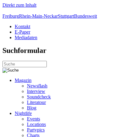
Direkt zum Inhalt
Freiburg
Rhein-Main-Neckar
Stuttgart
Bundesweit
Kontakt
E-Paper
Mediadaten
Suchformular
Magazin
Newsflash
Interview
Soundcheck
Literatour
Blog
Nightlife
Events
Locations
Partypics
Charts