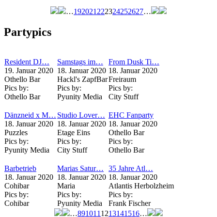
…
19
20
21
22
23
24
25
26
27
…
Seiten
Partypics
Resident DJ…
Samstags im…
From Dusk Ti…
19. Januar 2020
18. Januar 2020
18. Januar 2020
Othello Bar
Hackl's ZapfBar
Freiraum
Pics by:
Pics by:
Pics by:
Othello Bar
Pyunity Media
City Stuff
Dänzneid x M…
Studio Lover…
EHC Fanparty
18. Januar 2020
18. Januar 2020
18. Januar 2020
Puzzles
Etage Eins
Othello Bar
Pics by:
Pics by:
Pics by:
Pyunity Media
City Stuff
Othello Bar
Barbetrieb
Marias Satur…
35 Jahre Atl…
18. Januar 2020
18. Januar 2020
18. Januar 2020
Cohibar
Maria
Atlantis Herbolzheim
Pics by:
Pics by:
Pics by:
Cohibar
Pyunity Media
Frank Fischer
…
8
9
10
11
12
13
14
15
16
…