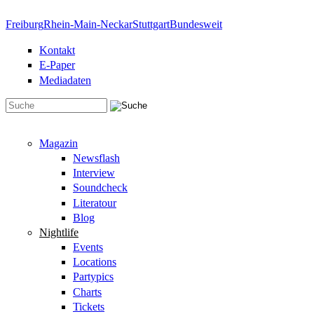
Direkt zum Inhalt
Freiburg
Rhein-Main-Neckar
Stuttgart
Bundesweit
Kontakt
E-Paper
Mediadaten
Suchformular
Magazin
Newsflash
Interview
Soundcheck
Literatour
Blog
Nightlife
Events
Locations
Partypics
Charts
Tickets