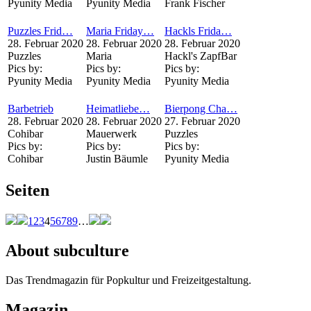
Pyunity Media
Pyunity Media
Frank Fischer
Puzzles Frid…
Maria Friday…
Hackls Frida…
28. Februar 2020
28. Februar 2020
28. Februar 2020
Puzzles
Maria
Hackl's ZapfBar
Pics by:
Pics by:
Pics by:
Pyunity Media
Pyunity Media
Pyunity Media
Barbetrieb
Heimatliebe…
Bierpong Cha…
28. Februar 2020
28. Februar 2020
27. Februar 2020
Cohibar
Mauerwerk
Puzzles
Pics by:
Pics by:
Pics by:
Cohibar
Justin Bäumle
Pyunity Media
Seiten
1
2
3
4
5
6
7
8
9
…
About subculture
Das Trendmagazin für Popkultur und Freizeitgestaltung.
Magazin