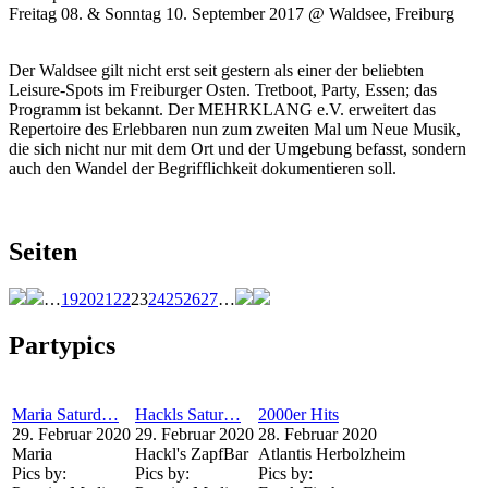
Freitag 08. & Sonntag 10. September 2017 @ Waldsee, Freiburg
Der Waldsee gilt nicht erst seit gestern als einer der beliebten
Leisure-Spots im Freiburger Osten. Tretboot, Party, Essen; das
Programm ist bekannt. Der MEHRKLANG e.V. erweitert das
Repertoire des Erlebbaren nun zum zweiten Mal um Neue Musik,
die sich nicht nur mit dem Ort und der Umgebung befasst, sondern
auch den Wandel der Begrifflichkeit dokumentieren soll.
Seiten
…
19
20
21
22
23
24
25
26
27
…
Partypics
Maria Saturd…
Hackls Satur…
2000er Hits
29. Februar 2020
29. Februar 2020
28. Februar 2020
Maria
Hackl's ZapfBar
Atlantis Herbolzheim
Pics by:
Pics by:
Pics by: