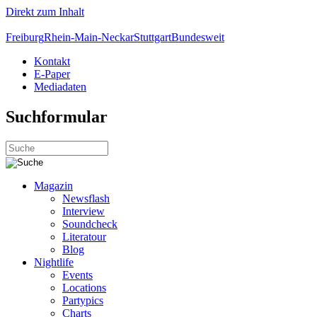
Direkt zum Inhalt
Freiburg
Rhein-Main-Neckar
Stuttgart
Bundesweit
Kontakt
E-Paper
Mediadaten
Suchformular
Magazin
Newsflash
Interview
Soundcheck
Literatour
Blog
Nightlife
Events
Locations
Partypics
Charts