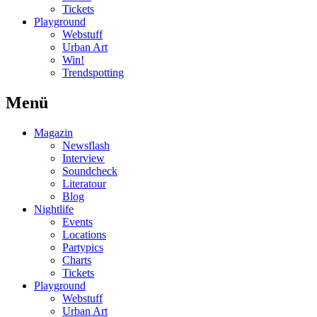
Tickets
Playground
Webstuff
Urban Art
Win!
Trendspotting
Menü
Magazin
Newsflash
Interview
Soundcheck
Literatour
Blog
Nightlife
Events
Locations
Partypics
Charts
Tickets
Playground
Webstuff
Urban Art