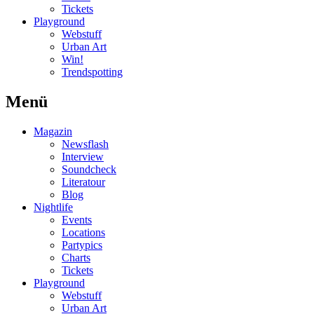
Tickets
Playground
Webstuff
Urban Art
Win!
Trendspotting
Menü
Magazin
Newsflash
Interview
Soundcheck
Literatour
Blog
Nightlife
Events
Locations
Partypics
Charts
Tickets
Playground
Webstuff
Urban Art