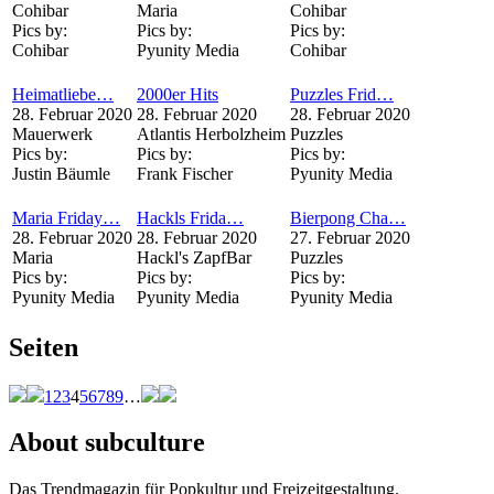
Cohibar
Maria
Cohibar
Pics by:
Pics by:
Pics by:
Cohibar
Pyunity Media
Cohibar
Heimatliebe…
2000er Hits
Puzzles Frid…
28. Februar 2020
28. Februar 2020
28. Februar 2020
Mauerwerk
Atlantis Herbolzheim
Puzzles
Pics by:
Pics by:
Pics by:
Justin Bäumle
Frank Fischer
Pyunity Media
Maria Friday…
Hackls Frida…
Bierpong Cha…
28. Februar 2020
28. Februar 2020
27. Februar 2020
Maria
Hackl's ZapfBar
Puzzles
Pics by:
Pics by:
Pics by:
Pyunity Media
Pyunity Media
Pyunity Media
Seiten
1
2
3
4
5
6
7
8
9
…
About subculture
Das Trendmagazin für Popkultur und Freizeitgestaltung.