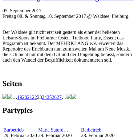
05. September 2017
Freitag 08. & Sonntag 10. September 2017 @ Waldsee, Freiburg
Der Waldsee gilt nicht erst seit gestern als einer der beliebten
Leisure-Spots im Freiburger Osten. Tretboot, Party, Essen; das
Programm ist bekannt. Der MEHRKLANG e.V. erweitert das
Repertoire des Erlebbaren nun zum zweiten Mal um Neue Musik,
die sich nicht nur mit dem Ort und der Umgebung befasst, sondern
auch den Wandel der Begrifflichkeit dokumentieren soll.
Seiten
…
19
20
21
22
23
24
25
26
27
…
Partypics
Barbetrieb
Maria Saturd…
Barbetrieb
29. Februar 2020
29. Februar 2020
28. Februar 2020