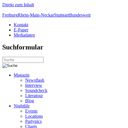
Direkt zum Inhalt
Freiburg
Rhein-Main-Neckar
Stuttgart
Bundesweit
Kontakt
E-Paper
Mediadaten
Suchformular
Magazin
Newsflash
Interview
Soundcheck
Literatour
Blog
Nightlife
Events
Locations
Partypics
Charts