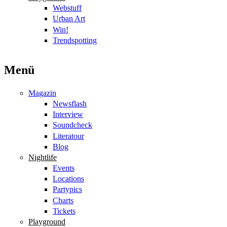
Webstuff
Urban Art
Win!
Trendspotting
Menü
Magazin
Newsflash
Interview
Soundcheck
Literatour
Blog
Nightlife
Events
Locations
Partypics
Charts
Tickets
Playground