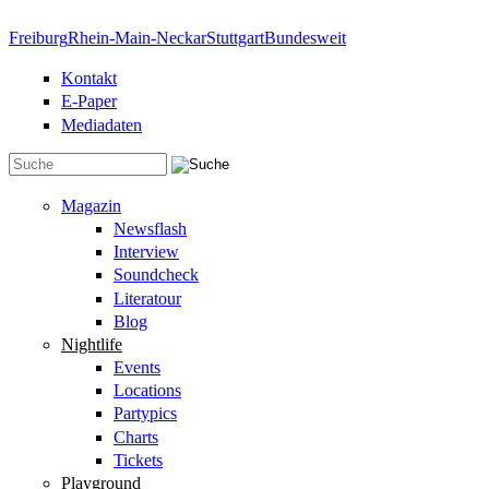
Direkt zum Inhalt
Freiburg
Rhein-Main-Neckar
Stuttgart
Bundesweit
Kontakt
E-Paper
Mediadaten
Suchformular
Magazin
Newsflash
Interview
Soundcheck
Literatour
Blog
Nightlife
Events
Locations
Partypics
Charts
Tickets
Playground