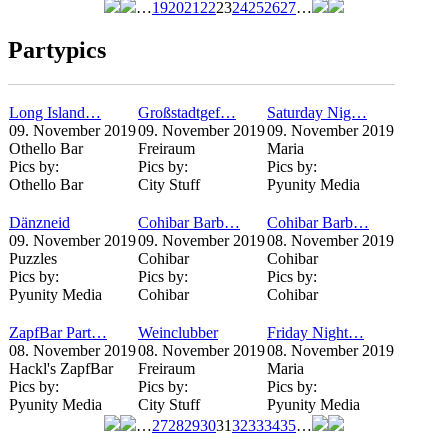
…
19
20
21
22
23
24
25
26
27
…
Seiten
Partypics
Long Island…
Großstadtgef…
Saturday Nig…
09. November 2019
09. November 2019
09. November 2019
Othello Bar
Freiraum
Maria
Pics by:
Pics by:
Pics by:
Othello Bar
City Stuff
Pyunity Media
Dänzneid
Cohibar Barb…
Cohibar Barb…
09. November 2019
09. November 2019
08. November 2019
Puzzles
Cohibar
Cohibar
Pics by:
Pics by:
Pics by:
Pyunity Media
Cohibar
Cohibar
ZapfBar Part…
Weinclubber
Friday Night…
08. November 2019
08. November 2019
08. November 2019
Hackl's ZapfBar
Freiraum
Maria
Pics by:
Pics by:
Pics by:
Pyunity Media
City Stuff
Pyunity Media
…
27
28
29
30
31
32
33
34
35
…
Seiten