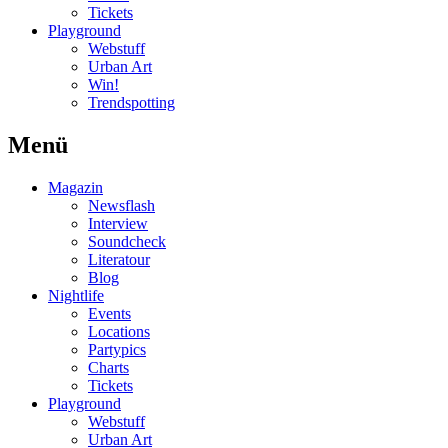
Tickets
Playground
Webstuff
Urban Art
Win!
Trendspotting
Menü
Magazin
Newsflash
Interview
Soundcheck
Literatour
Blog
Nightlife
Events
Locations
Partypics
Charts
Tickets
Playground
Webstuff
Urban Art