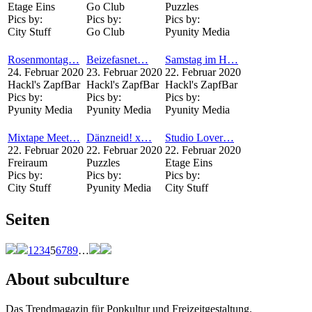
Etage Eins
Go Club
Puzzles
Pics by:
Pics by:
Pics by:
City Stuff
Go Club
Pyunity Media
Rosenmontag…
Beizefasnet…
Samstag im H…
24. Februar 2020
23. Februar 2020
22. Februar 2020
Hackl's ZapfBar
Hackl's ZapfBar
Hackl's ZapfBar
Pics by:
Pics by:
Pics by:
Pyunity Media
Pyunity Media
Pyunity Media
Mixtape Meet…
Dänzneid! x…
Studio Lover…
22. Februar 2020
22. Februar 2020
22. Februar 2020
Freiraum
Puzzles
Etage Eins
Pics by:
Pics by:
Pics by:
City Stuff
Pyunity Media
City Stuff
Seiten
1
2
3
4
5
6
7
8
9
…
About subculture
Das Trendmagazin für Popkultur und Freizeitgestaltung.