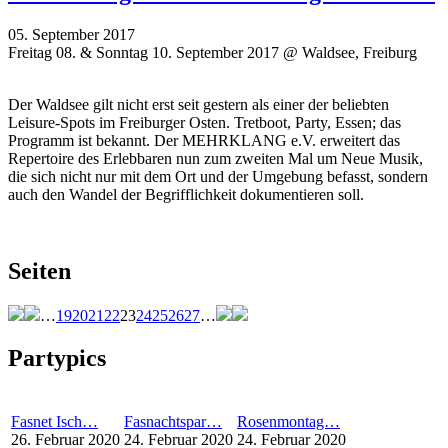
05. September 2017
Freitag 08. & Sonntag 10. September 2017 @ Waldsee, Freiburg
Der Waldsee gilt nicht erst seit gestern als einer der beliebten
Leisure-Spots im Freiburger Osten. Tretboot, Party, Essen; das
Programm ist bekannt. Der MEHRKLANG e.V. erweitert das
Repertoire des Erlebbaren nun zum zweiten Mal um Neue Musik,
die sich nicht nur mit dem Ort und der Umgebung befasst, sondern
auch den Wandel der Begrifflichkeit dokumentieren soll.
Seiten
…
19
20
21
22
23
24
25
26
27
…
Partypics
Fasnet Isch…
Fasnachtspar…
Rosenmontag…
26. Februar 2020
24. Februar 2020
24. Februar 2020