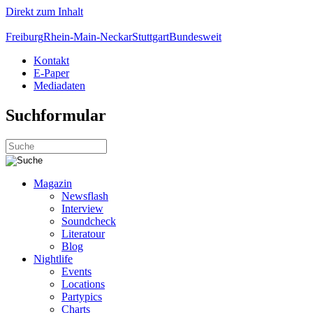
Direkt zum Inhalt
Freiburg
Rhein-Main-Neckar
Stuttgart
Bundesweit
Kontakt
E-Paper
Mediadaten
Suchformular
Magazin
Newsflash
Interview
Soundcheck
Literatour
Blog
Nightlife
Events
Locations
Partypics
Charts