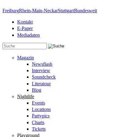
Direkt zum Inhalt
Freiburg
Rhein-Main-Neckar
Stuttgart
Bundesweit
Kontakt
E-Paper
Mediadaten
Suchformular
Magazin
Newsflash
Interview
Soundcheck
Literatour
Blog
Nightlife
Events
Locations
Partypics
Charts
Tickets
Playground