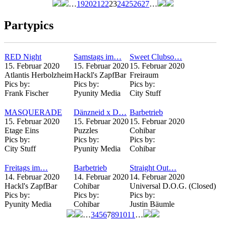
…
19
20
21
22
23
24
25
26
27
…
Seiten
Partypics
RED Night
Samstags im…
Sweet Clubso…
15. Februar 2020
15. Februar 2020
15. Februar 2020
Atlantis Herbolzheim
Hackl's ZapfBar
Freiraum
Pics by:
Pics by:
Pics by:
Frank Fischer
Pyunity Media
City Stuff
MASQUERADE
Dänzneid x D…
Barbetrieb
15. Februar 2020
15. Februar 2020
15. Februar 2020
Etage Eins
Puzzles
Cohibar
Pics by:
Pics by:
Pics by:
City Stuff
Pyunity Media
Cohibar
Freitags im…
Barbetrieb
Straight Out…
14. Februar 2020
14. Februar 2020
14. Februar 2020
Hackl's ZapfBar
Cohibar
Universal D.O.G. (Closed)
Pics by:
Pics by:
Pics by:
Pyunity Media
Cohibar
Justin Bäumle
…
3
4
5
6
7
8
9
10
11
…
Seiten