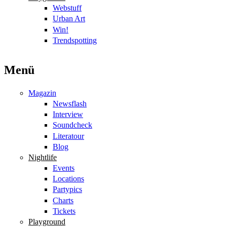
Webstuff
Urban Art
Win!
Trendspotting
Menü
Magazin
Newsflash
Interview
Soundcheck
Literatour
Blog
Nightlife
Events
Locations
Partypics
Charts
Tickets
Playground