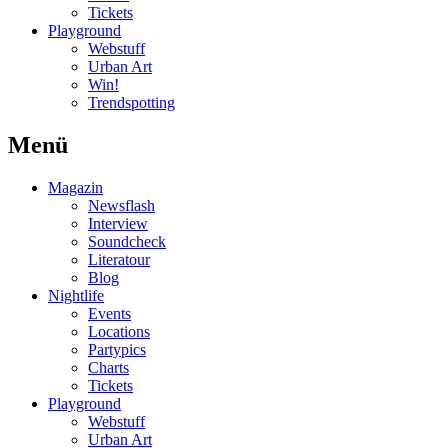
Tickets
Playground
Webstuff
Urban Art
Win!
Trendspotting
Menü
Magazin
Newsflash
Interview
Soundcheck
Literatour
Blog
Nightlife
Events
Locations
Partypics
Charts
Tickets
Playground
Webstuff
Urban Art