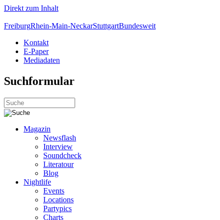
Direkt zum Inhalt
Freiburg
Rhein-Main-Neckar
Stuttgart
Bundesweit
Kontakt
E-Paper
Mediadaten
Suchformular
Magazin
Newsflash
Interview
Soundcheck
Literatour
Blog
Nightlife
Events
Locations
Partypics
Charts