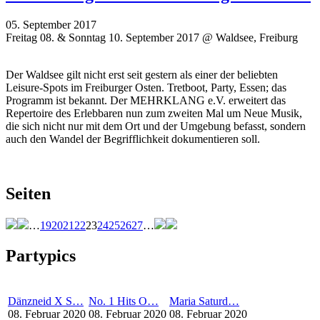
05. September 2017
Freitag 08. & Sonntag 10. September 2017 @ Waldsee, Freiburg
Der Waldsee gilt nicht erst seit gestern als einer der beliebten
Leisure-Spots im Freiburger Osten. Tretboot, Party, Essen; das
Programm ist bekannt. Der MEHRKLANG e.V. erweitert das
Repertoire des Erlebbaren nun zum zweiten Mal um Neue Musik,
die sich nicht nur mit dem Ort und der Umgebung befasst, sondern
auch den Wandel der Begrifflichkeit dokumentieren soll.
Seiten
…
19
20
21
22
23
24
25
26
27
…
Partypics
Dänzneid X S…
No. 1 Hits O…
Maria Saturd…
08. Februar 2020
08. Februar 2020
08. Februar 2020