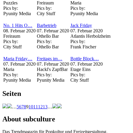
Puzzles
Freiraum
Maria
Pics by:
Pics by:
Pics by:
Pyunity Media
City Stuff
Pyunity Media
No. 1 Hits O…
Barbetrieb
Jack Friday
08. Februar 2020
07. Februar 2020
07. Februar 2020
Freiraum
Othello Bar
Atlantis Herbolzheim
Pics by:
Pics by:
Pics by:
City Stuff
Othello Bar
Frank Fischer
Maria Friday…
Freitags im…
Bottle Block…
07. Februar 2020
07. Februar 2020
07. Februar 2020
Maria
Hackl's ZapfBar
Etage Eins
Pics by:
Pics by:
Pics by:
Pyunity Media
Pyunity Media
City Stuff
Seiten
…
5
6
7
8
9
10
11
12
13
…
About subculture
Das Trendmagazin für Popkultur und Freizeitgestaltung.