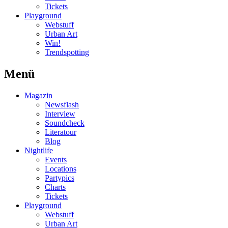
Tickets
Playground
Webstuff
Urban Art
Win!
Trendspotting
Menü
Magazin
Newsflash
Interview
Soundcheck
Literatour
Blog
Nightlife
Events
Locations
Partypics
Charts
Tickets
Playground
Webstuff
Urban Art