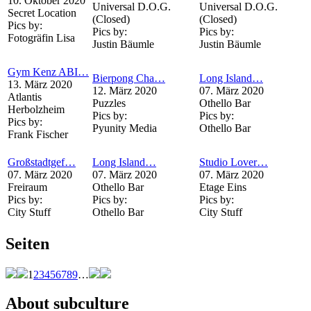
10. Oktober 2020
Universal D.O.G.
Universal D.O.G.
Secret Location
(Closed)
(Closed)
Pics by:
Pics by:
Pics by:
Fotogräfin Lisa
Justin Bäumle
Justin Bäumle
Gym Kenz ABI…
Bierpong Cha…
Long Island…
13. März 2020
12. März 2020
07. März 2020
Atlantis
Puzzles
Othello Bar
Herbolzheim
Pics by:
Pics by:
Pics by:
Pyunity Media
Othello Bar
Frank Fischer
Großstadtgef…
Long Island…
Studio Lover…
07. März 2020
07. März 2020
07. März 2020
Freiraum
Othello Bar
Etage Eins
Pics by:
Pics by:
Pics by:
City Stuff
Othello Bar
City Stuff
Seiten
1
2
3
4
5
6
7
8
9
…
About subculture