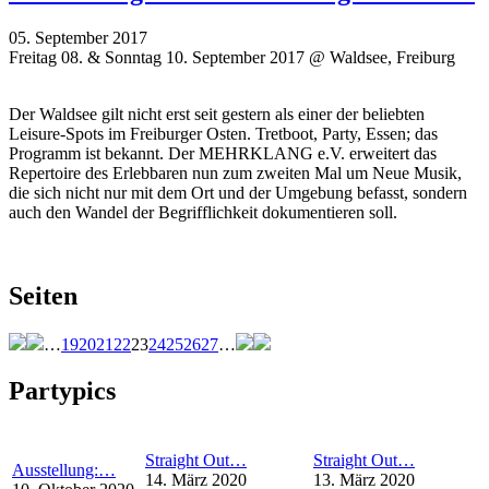
05. September 2017
Freitag 08. & Sonntag 10. September 2017 @ Waldsee, Freiburg
Der Waldsee gilt nicht erst seit gestern als einer der beliebten
Leisure-Spots im Freiburger Osten. Tretboot, Party, Essen; das
Programm ist bekannt. Der MEHRKLANG e.V. erweitert das
Repertoire des Erlebbaren nun zum zweiten Mal um Neue Musik,
die sich nicht nur mit dem Ort und der Umgebung befasst, sondern
auch den Wandel der Begrifflichkeit dokumentieren soll.
Seiten
…
19
20
21
22
23
24
25
26
27
…
Partypics
Straight Out…
Straight Out…
Ausstellung:…
14. März 2020
13. März 2020