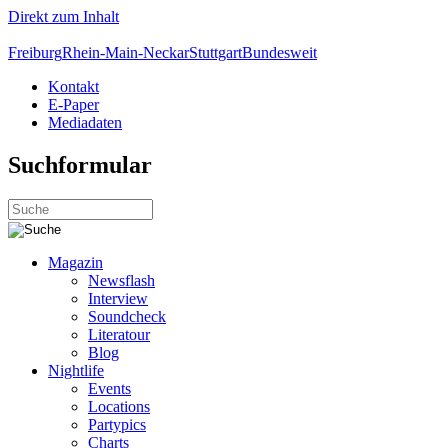
Direkt zum Inhalt
Freiburg
Rhein-Main-Neckar
Stuttgart
Bundesweit
Kontakt
E-Paper
Mediadaten
Suchformular
Magazin
Newsflash
Interview
Soundcheck
Literatour
Blog
Nightlife
Events
Locations
Partypics
Charts