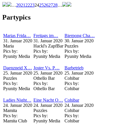
…
20
21
22
23
24
25
26
27
28
…
Partypics
Marias Frida…
Freitags im…
Bierpong Cha…
31. Januar 2020
31. Januar 2020
30. Januar 2020
Maria
Hackl's ZapfBar
Puzzles
Pics by:
Pics by:
Pics by:
Pyunity Media
Pyunity Media
Pyunity Media
Daenzneid X…
Joster Vs. P…
Barbetrieb
25. Januar 2020
25. Januar 2020
25. Januar 2020
Puzzles
Othello Bar
Cohibar
Pics by:
Pics by:
Pics by:
Pyunity Media
Othello Bar
Cohibar
Ladies Night…
Eine Nacht O…
Cohibar
24. Januar 2020
24. Januar 2020
24. Januar 2020
Mamita
Puzzles
Cohibar
Pics by:
Pics by:
Pics by:
Mamita Club
Pyunity Media
Cohibar