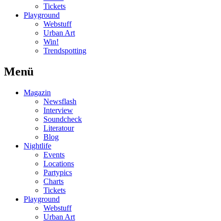
Tickets
Playground
Webstuff
Urban Art
Win!
Trendspotting
Menü
Magazin
Newsflash
Interview
Soundcheck
Literatour
Blog
Nightlife
Events
Locations
Partypics
Charts
Tickets
Playground
Webstuff
Urban Art