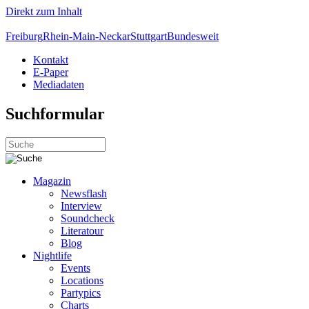
Direkt zum Inhalt
Freiburg
Rhein-Main-Neckar
Stuttgart
Bundesweit
Kontakt
E-Paper
Mediadaten
Suchformular
Magazin
Newsflash
Interview
Soundcheck
Literatour
Blog
Nightlife
Events
Locations
Partypics
Charts