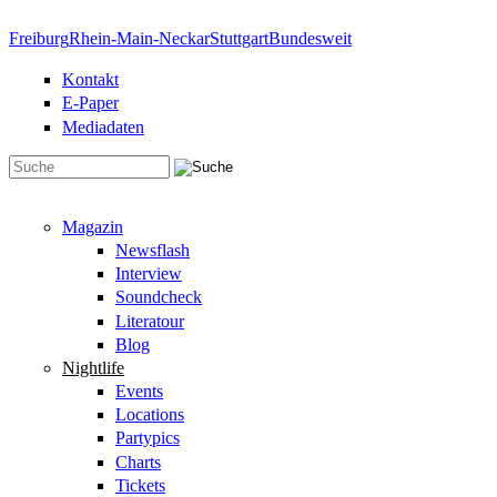
Direkt zum Inhalt
Freiburg
Rhein-Main-Neckar
Stuttgart
Bundesweit
Kontakt
E-Paper
Mediadaten
Suchformular
Magazin
Newsflash
Interview
Soundcheck
Literatour
Blog
Nightlife
Events
Locations
Partypics
Charts
Tickets