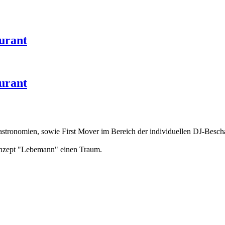
urant
urant
astronomien, sowie First Mover im Bereich der individuellen DJ-Bescha
Konzept "Lebemann" einen Traum.