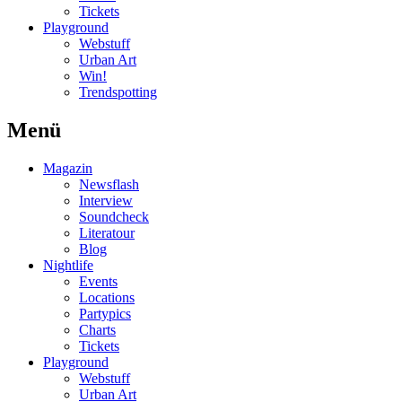
Tickets
Playground
Webstuff
Urban Art
Win!
Trendspotting
Menü
Magazin
Newsflash
Interview
Soundcheck
Literatour
Blog
Nightlife
Events
Locations
Partypics
Charts
Tickets
Playground
Webstuff
Urban Art