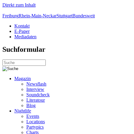
Direkt zum Inhalt
Freiburg
Rhein-Main-Neckar
Stuttgart
Bundesweit
Kontakt
E-Paper
Mediadaten
Suchformular
Magazin
Newsflash
Interview
Soundcheck
Literatour
Blog
Nightlife
Events
Locations
Partypics
Charts