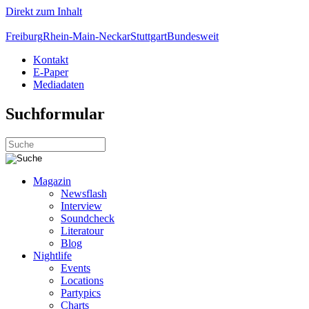
Direkt zum Inhalt
Freiburg
Rhein-Main-Neckar
Stuttgart
Bundesweit
Kontakt
E-Paper
Mediadaten
Suchformular
Magazin
Newsflash
Interview
Soundcheck
Literatour
Blog
Nightlife
Events
Locations
Partypics
Charts