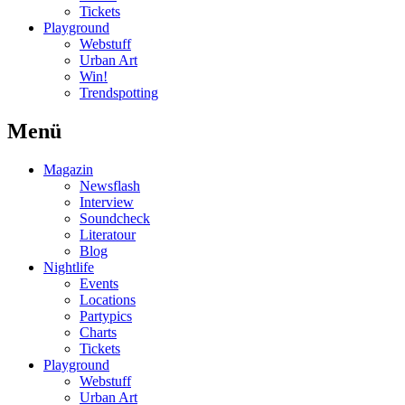
Tickets
Playground
Webstuff
Urban Art
Win!
Trendspotting
Menü
Magazin
Newsflash
Interview
Soundcheck
Literatour
Blog
Nightlife
Events
Locations
Partypics
Charts
Tickets
Playground
Webstuff
Urban Art