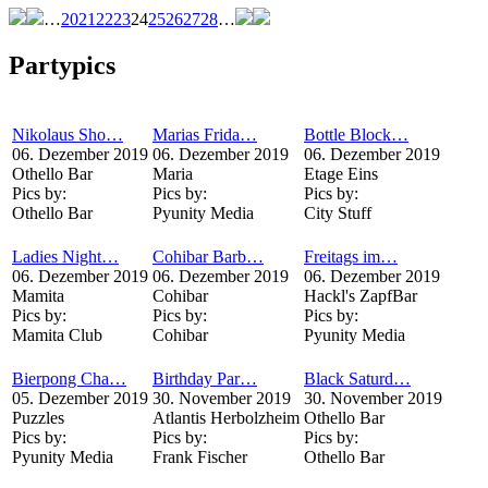
…
20
21
22
23
24
25
26
27
28
…
Partypics
Nikolaus Sho…
Marias Frida…
Bottle Block…
06. Dezember 2019
06. Dezember 2019
06. Dezember 2019
Othello Bar
Maria
Etage Eins
Pics by:
Pics by:
Pics by:
Othello Bar
Pyunity Media
City Stuff
Ladies Night…
Cohibar Barb…
Freitags im…
06. Dezember 2019
06. Dezember 2019
06. Dezember 2019
Mamita
Cohibar
Hackl's ZapfBar
Pics by:
Pics by:
Pics by:
Mamita Club
Cohibar
Pyunity Media
Bierpong Cha…
Birthday Par…
Black Saturd…
05. Dezember 2019
30. November 2019
30. November 2019
Puzzles
Atlantis Herbolzheim
Othello Bar
Pics by:
Pics by:
Pics by:
Pyunity Media
Frank Fischer
Othello Bar