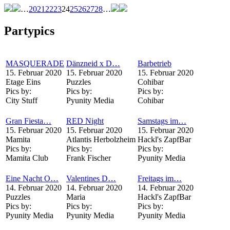
…
20
21
22
23
24
25
26
27
28
…
Partypics
MASQUERADE
Dänzneid x D…
Barbetrieb
15. Februar 2020
15. Februar 2020
15. Februar 2020
Etage Eins
Puzzles
Cohibar
Pics by:
Pics by:
Pics by:
City Stuff
Pyunity Media
Cohibar
Gran Fiesta…
RED Night
Samstags im…
15. Februar 2020
15. Februar 2020
15. Februar 2020
Mamita
Atlantis Herbolzheim
Hackl's ZapfBar
Pics by:
Pics by:
Pics by:
Mamita Club
Frank Fischer
Pyunity Media
Eine Nacht O…
Valentines D…
Freitags im…
14. Februar 2020
14. Februar 2020
14. Februar 2020
Puzzles
Maria
Hackl's ZapfBar
Pics by:
Pics by:
Pics by:
Pyunity Media
Pyunity Media
Pyunity Media