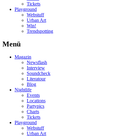
Tickets
Playground
Webstuff
Urban Art
Win!
Trendspotting
Menü
Magazin
Newsflash
Interview
Soundcheck
Literatour
Blog
Nightlife
Events
Locations
Partypics
Charts
Tickets
Playground
Webstuff
Urban Art