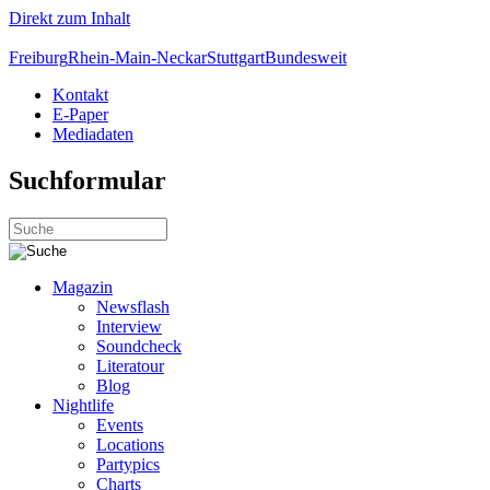
Direkt zum Inhalt
Freiburg
Rhein-Main-Neckar
Stuttgart
Bundesweit
Kontakt
E-Paper
Mediadaten
Suchformular
Magazin
Newsflash
Interview
Soundcheck
Literatour
Blog
Nightlife
Events
Locations
Partypics
Charts