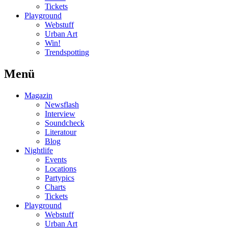
Tickets
Playground
Webstuff
Urban Art
Win!
Trendspotting
Menü
Magazin
Newsflash
Interview
Soundcheck
Literatour
Blog
Nightlife
Events
Locations
Partypics
Charts
Tickets
Playground
Webstuff
Urban Art