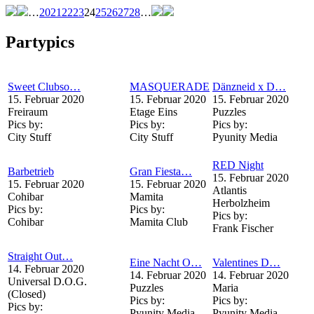
…
20
21
22
23
24
25
26
27
28
…
Partypics
Sweet Clubso…
MASQUERADE
Dänzneid x D…
15. Februar 2020
15. Februar 2020
15. Februar 2020
Freiraum
Etage Eins
Puzzles
Pics by:
Pics by:
Pics by:
City Stuff
City Stuff
Pyunity Media
RED Night
Barbetrieb
Gran Fiesta…
15. Februar 2020
15. Februar 2020
15. Februar 2020
Atlantis
Cohibar
Mamita
Herbolzheim
Pics by:
Pics by:
Pics by:
Cohibar
Mamita Club
Frank Fischer
Straight Out…
Eine Nacht O…
Valentines D…
14. Februar 2020
14. Februar 2020
14. Februar 2020
Universal D.O.G.
Puzzles
Maria
(Closed)
Pics by:
Pics by:
Pics by:
Pyunity Media
Pyunity Media