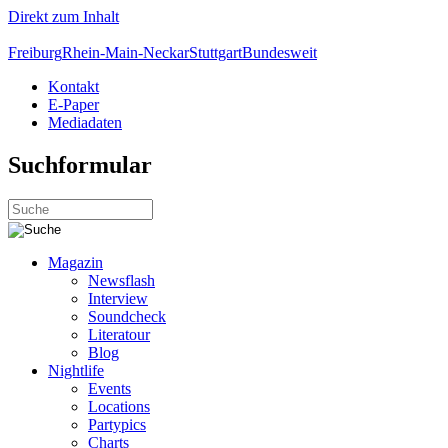
Direkt zum Inhalt
Freiburg
Rhein-Main-Neckar
Stuttgart
Bundesweit
Kontakt
E-Paper
Mediadaten
Suchformular
Magazin
Newsflash
Interview
Soundcheck
Literatour
Blog
Nightlife
Events
Locations
Partypics
Charts