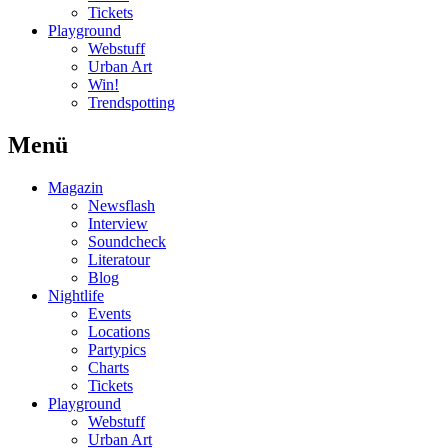
Tickets
Playground
Webstuff
Urban Art
Win!
Trendspotting
Menü
Magazin
Newsflash
Interview
Soundcheck
Literatour
Blog
Nightlife
Events
Locations
Partypics
Charts
Tickets
Playground
Webstuff
Urban Art