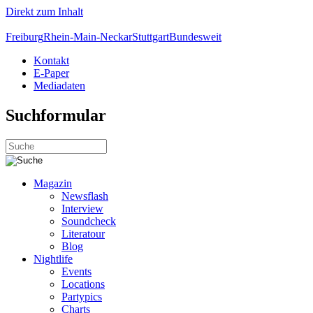
Direkt zum Inhalt
Freiburg
Rhein-Main-Neckar
Stuttgart
Bundesweit
Kontakt
E-Paper
Mediadaten
Suchformular
Magazin
Newsflash
Interview
Soundcheck
Literatour
Blog
Nightlife
Events
Locations
Partypics
Charts