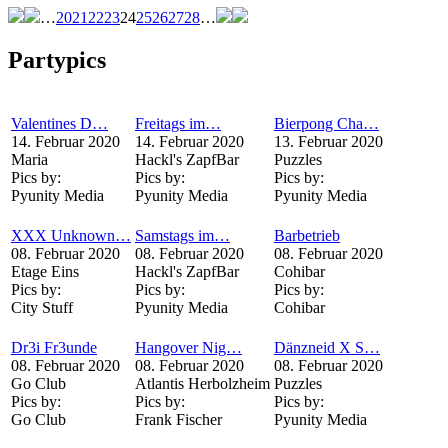
…
20
21
22
23
24
25
26
27
28
…
Partypics
Valentines D…
Freitags im…
Bierpong Cha…
14. Februar 2020
14. Februar 2020
13. Februar 2020
Maria
Hackl's ZapfBar
Puzzles
Pics by:
Pics by:
Pics by:
Pyunity Media
Pyunity Media
Pyunity Media
XXX Unknown…
Samstags im…
Barbetrieb
08. Februar 2020
08. Februar 2020
08. Februar 2020
Etage Eins
Hackl's ZapfBar
Cohibar
Pics by:
Pics by:
Pics by:
City Stuff
Pyunity Media
Cohibar
Dr3i Fr3unde
Hangover Nig…
Dänzneid X S…
08. Februar 2020
08. Februar 2020
08. Februar 2020
Go Club
Atlantis Herbolzheim
Puzzles
Pics by:
Pics by:
Pics by:
Go Club
Frank Fischer
Pyunity Media