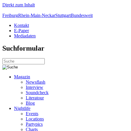
Direkt zum Inhalt
Freiburg
Rhein-Main-Neckar
Stuttgart
Bundesweit
Kontakt
E-Paper
Mediadaten
Suchformular
Magazin
Newsflash
Interview
Soundcheck
Literatour
Blog
Nightlife
Events
Locations
Partypics
Charts