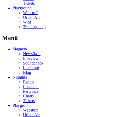
Tickets
Playground
Webstuff
Urban Art
Win!
Trendspotting
Menü
Magazin
Newsflash
Interview
Soundcheck
Literatour
Blog
Nightlife
Events
Locations
Partypics
Charts
Tickets
Playground
Webstuff
Urban Art