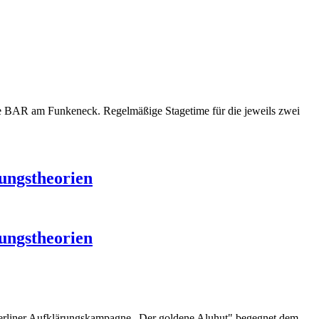
die BAR am Funkeneck. Regelmäßige Stagetime für die jeweils zwei
ungstheorien
ungstheorien
Berliner Aufklärungskampagne „Der goldene Aluhut" begegnet dem