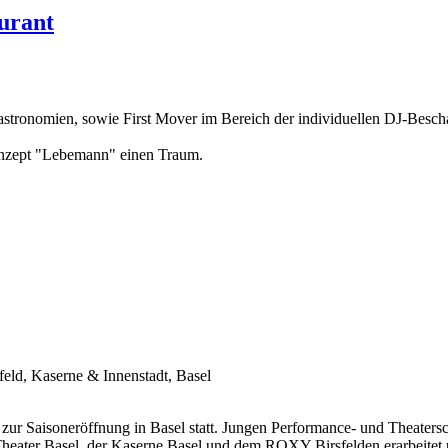
urant
astronomien, sowie First Mover im Bereich der individuellen DJ-Bescha
Konzept "Lebemann" einen Traum.
eld, Kaserne & Innenstadt, Basel
)
zur Saisoneröffnung
in Basel statt. Jungen Performance- und Theatersc
ter Basel, der Kaserne Basel und dem ROXY Birsfelden erarbeitet u