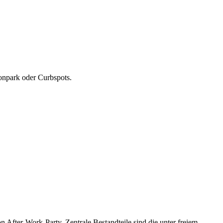
tonpark oder Curbspots.
on After-Work-Party.
Zentrale Bestandteile sind die unter freiem