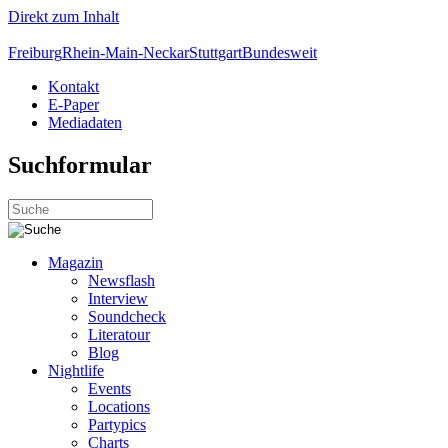
Direkt zum Inhalt
Freiburg
Rhein-Main-Neckar
Stuttgart
Bundesweit
Kontakt
E-Paper
Mediadaten
Suchformular
Magazin
Newsflash
Interview
Soundcheck
Literatour
Blog
Nightlife
Events
Locations
Partypics
Charts