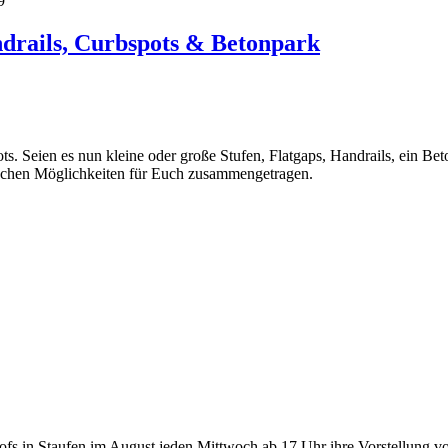
9
ndrails, Curbspots & Betonpark
s. Seien es nun kleine oder große Stufen, Flatgaps, Handrails, ein Be
schen Möglichkeiten für Euch zusammengetragen.
fs in Staufen im August jeden Mittwoch ab 17 Uhr ihre Vorstellung v