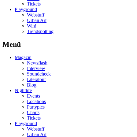
Tickets
Playground
Webstuff
Urban Art
Win!
Trendspotting
Menü
Magazin
Newsflash
Interview
Soundcheck
Literatour
Blog
Nightlife
Events
Locations
Partypics
Charts
Tickets
Playground
Webstuff
Urban Art