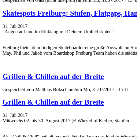
Gespeichert von
Gast (nicht überprüft)
am/um Mo, 31/07/2017 - 15:4
Skatespots Freiburg: Stufen, Flatgaps, Ha
31. Juli 2017
„Augen auf und im Einklang mit Deinem Umfeld skaten“
Freiburg bietet dem findigen Skateboarder eine große Auswahl an Spot
May, Phil und Jakob vom Boardshop Freiburg Team haben die städti
Grillen & Chillen auf der Breite
Gespeichert von
Matthias Boksch
am/um Mo, 31/07/2017 - 15:11
Grillen & Chillen auf der Breite
31. Juli 2017
Mittwochs 02. bis 30. August 2017 @ Winzerhof Kerber, Staufen
Als "Grill & Chill" betitelt, veranstaltet das Team des
Kerber
Winzerho