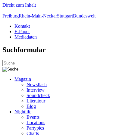
Direkt zum Inhalt
Freiburg
Rhein-Main-Neckar
Stuttgart
Bundesweit
Kontakt
E-Paper
Mediadaten
Suchformular
Magazin
Newsflash
Interview
Soundcheck
Literatour
Blog
Nightlife
Events
Locations
Partypics
Charts