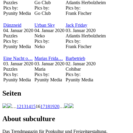
Puzzles
Go Club
Atlantis Herbolzheim
Pics by:
Pics by:
Pics by:
Pyunity Media
Go Club
Frank Fischer
Dänzneid
Urban Sky
Jack Friday
04. Januar 2020
04. Januar 2020
03. Januar 2020
Puzzles
Neko
Atlantis Herbolzheim
Pics by:
Pics by:
Pics by:
Pyunity Media
Neko
Frank Fischer
Eine Nacht o…
Marias Frida…
Barbetrieb
03. Januar 2020
03. Januar 2020
02. Januar 2020
Puzzles
Maria
Cohibar
Pics by:
Pics by:
Pics by:
Pyunity Media
Pyunity Media
Pyunity Media
Seiten
…
12
13
14
15
16
17
18
19
20
…
About subculture
Das Trendmagazin für Popkultur und Freizeitgestaltung.