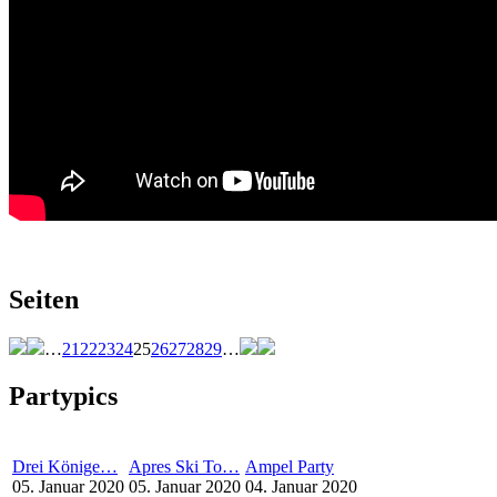
Seiten
…
21
22
23
24
25
26
27
28
29
…
Partypics
Drei Könige…
Apres Ski To…
Ampel Party
05. Januar 2020
05. Januar 2020
04. Januar 2020