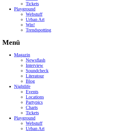
Tickets
Playground
Webstuff
Urban Art
Win!
Trendspotting
Menü
Magazin
Newsflash
Interview
Soundcheck
Literatour
Blog
Nightlife
Events
Locations
Partypics
Charts
Tickets
Playground
Webstuff
Urban Art