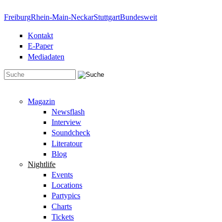
Direkt zum Inhalt
Freiburg
Rhein-Main-Neckar
Stuttgart
Bundesweit
Kontakt
E-Paper
Mediadaten
Suchformular
Magazin
Newsflash
Interview
Soundcheck
Literatour
Blog
Nightlife
Events
Locations
Partypics
Charts
Tickets