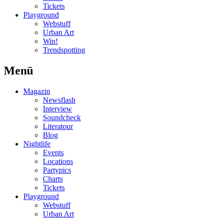
Tickets
Playground
Webstuff
Urban Art
Win!
Trendspotting
Menü
Magazin
Newsflash
Interview
Soundcheck
Literatour
Blog
Nightlife
Events
Locations
Partypics
Charts
Tickets
Playground
Webstuff
Urban Art