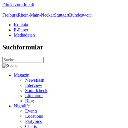
Direkt zum Inhalt
Freiburg
Rhein-Main-Neckar
Stuttgart
Bundesweit
Kontakt
E-Paper
Mediadaten
Suchformular
Magazin
Newsflash
Interview
Soundcheck
Literatour
Blog
Nightlife
Events
Locations
Partypics
Charts