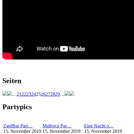
Seiten
…
21
22
23
24
25
26
27
28
29
…
Partypics
ZapfBar Part…
Mallorca Par…
Eine Nacht o…
15. November 2019
15. November 2019
15. November 2019