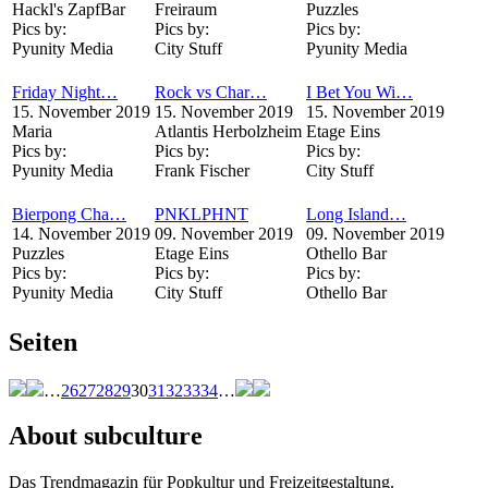
Hackl's ZapfBar
Freiraum
Puzzles
Pics by:
Pics by:
Pics by:
Pyunity Media
City Stuff
Pyunity Media
Friday Night…
Rock vs Char…
I Bet You Wi…
15. November 2019
15. November 2019
15. November 2019
Maria
Atlantis Herbolzheim
Etage Eins
Pics by:
Pics by:
Pics by:
Pyunity Media
Frank Fischer
City Stuff
Bierpong Cha…
PNKLPHNT
Long Island…
14. November 2019
09. November 2019
09. November 2019
Puzzles
Etage Eins
Othello Bar
Pics by:
Pics by:
Pics by:
Pyunity Media
City Stuff
Othello Bar
Seiten
…
26
27
28
29
30
31
32
33
34
…
About subculture
Das Trendmagazin für Popkultur und Freizeitgestaltung.