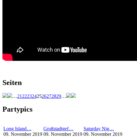
Seiten
…
21
22
23
24
25
26
27
28
29
…
Partypics
Long Island…
Großstadtgef…
Saturday Nig…
09. November 2019
09. November 2019
09. November 2019