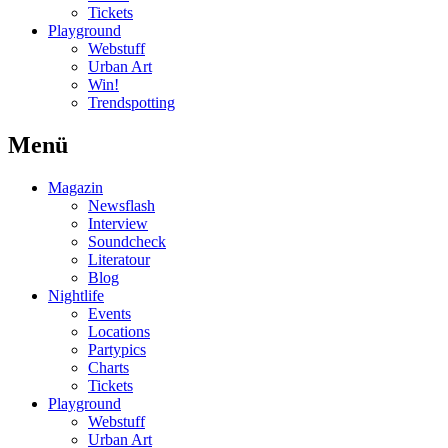
Tickets
Playground
Webstuff
Urban Art
Win!
Trendspotting
Menü
Magazin
Newsflash
Interview
Soundcheck
Literatour
Blog
Nightlife
Events
Locations
Partypics
Charts
Tickets
Playground
Webstuff
Urban Art