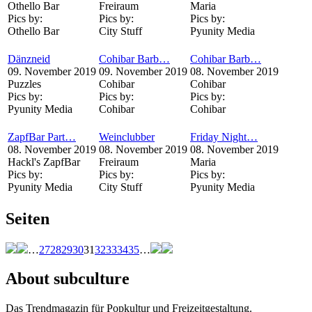
Othello Bar
Freiraum
Maria
Pics by:
Pics by:
Pics by:
Othello Bar
City Stuff
Pyunity Media
Dänzneid
Cohibar Barb…
Cohibar Barb…
09. November 2019
09. November 2019
08. November 2019
Puzzles
Cohibar
Cohibar
Pics by:
Pics by:
Pics by:
Pyunity Media
Cohibar
Cohibar
ZapfBar Part…
Weinclubber
Friday Night…
08. November 2019
08. November 2019
08. November 2019
Hackl's ZapfBar
Freiraum
Maria
Pics by:
Pics by:
Pics by:
Pyunity Media
City Stuff
Pyunity Media
Seiten
…
27
28
29
30
31
32
33
34
35
…
About subculture
Das Trendmagazin für Popkultur und Freizeitgestaltung.