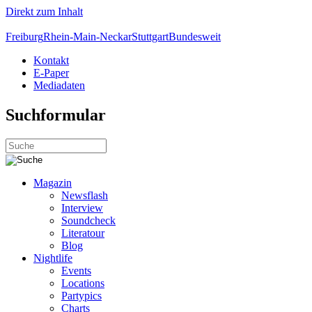
Direkt zum Inhalt
Freiburg
Rhein-Main-Neckar
Stuttgart
Bundesweit
Kontakt
E-Paper
Mediadaten
Suchformular
Magazin
Newsflash
Interview
Soundcheck
Literatour
Blog
Nightlife
Events
Locations
Partypics
Charts