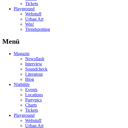
Tickets
Playground
Webstuff
Urban Art
Win!
Trendspotting
Menü
Magazin
Newsflash
Interview
Soundcheck
Literatour
Blog
Nightlife
Events
Locations
Partypics
Charts
Tickets
Playground
Webstuff
Urban Art