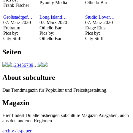
Pyunity Media
Othello Bar
Frank Fischer
Großstadtgef…
Long Island…
Studio Lover…
07. März 2020
07. März 2020
07. März 2020
Freiraum
Othello Bar
Etage Eins
Pics by:
Pics by:
Pics by:
City Stuff
Othello Bar
City Stuff
Seiten
1
2
3
4
5
6
7
8
9
…
About subculture
Das Trendmagazin für Popkultur und Freizeitgestaltung.
Magazin
Hier findest Du alle bisherigen subculture Magazin Ausgaben, auch
aus den anderen Regionen.
archiv / e-paper