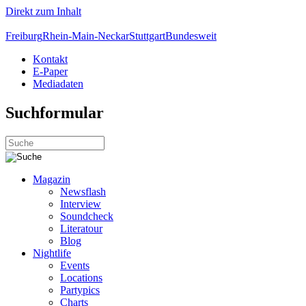
Direkt zum Inhalt
Freiburg
Rhein-Main-Neckar
Stuttgart
Bundesweit
Kontakt
E-Paper
Mediadaten
Suchformular
Magazin
Newsflash
Interview
Soundcheck
Literatour
Blog
Nightlife
Events
Locations
Partypics
Charts