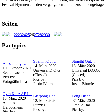
Thorsten Leucht (subculture urban media) ihre liebsten OpenAir-
Festival Hymnen aus den vergangenen Jahren zusammengetragen.
Seiten
…
22
23
24
25
26
27
28
29
30
…
Partypics
Straight Out…
Straight Out…
Ausstellung:…
14. März 2020
13. März 2020
10. Oktober 2020
Universal D.O.G.
Universal D.O.G.
Secret Location
(Closed)
(Closed)
Pics by:
Pics by:
Pics by:
Fotogräfin Lisa
Justin Bäumle
Justin Bäumle
Gym Kenz ABI…
Bierpong Cha…
Long Island…
13. März 2020
12. März 2020
07. März 2020
Atlantis
Puzzles
Othello Bar
Herbolzheim
Pics by:
Pics by:
Pics by: