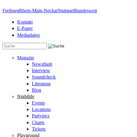
Direkt zum Inhalt
Freiburg
Rhein-Main-Neckar
Stuttgart
Bundesweit
Kontakt
E-Paper
Mediadaten
Suchformular
Magazin
Newsflash
Interview
Soundcheck
Literatour
Blog
Nightlife
Events
Locations
Partypics
Charts
Tickets
Playground