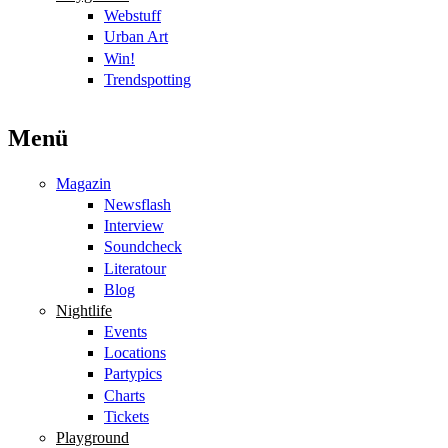
Webstuff
Urban Art
Win!
Trendspotting
Menü
Magazin
Newsflash
Interview
Soundcheck
Literatour
Blog
Nightlife
Events
Locations
Partypics
Charts
Tickets
Playground