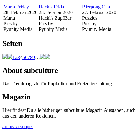
Maria Friday…
Hackls Frida…
Bierpong Cha…
28. Februar 2020
28. Februar 2020
27. Februar 2020
Maria
Hackl's ZapfBar
Puzzles
Pics by:
Pics by:
Pics by:
Pyunity Media
Pyunity Media
Pyunity Media
Seiten
1
2
3
4
5
6
7
8
9
…
About subculture
Das Trendmagazin für Popkultur und Freizeitgestaltung.
Magazin
Hier findest Du alle bisherigen subculture Magazin Ausgaben, auch
aus den anderen Regionen.
archiv / e-paper