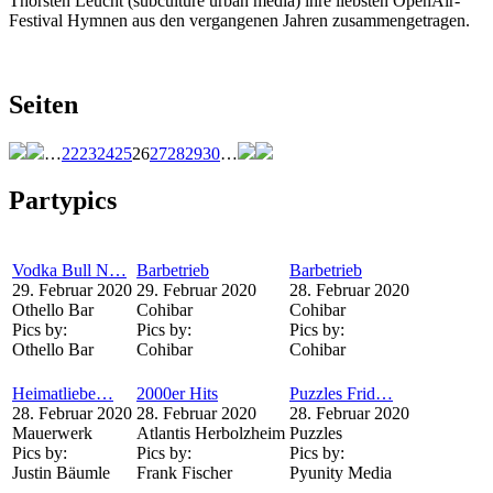
Thorsten Leucht (subculture urban media) ihre liebsten OpenAir-
Festival Hymnen aus den vergangenen Jahren zusammengetragen.
Seiten
…
22
23
24
25
26
27
28
29
30
…
Partypics
Vodka Bull N…
Barbetrieb
Barbetrieb
29. Februar 2020
29. Februar 2020
28. Februar 2020
Othello Bar
Cohibar
Cohibar
Pics by:
Pics by:
Pics by:
Othello Bar
Cohibar
Cohibar
Heimatliebe…
2000er Hits
Puzzles Frid…
28. Februar 2020
28. Februar 2020
28. Februar 2020
Mauerwerk
Atlantis Herbolzheim
Puzzles
Pics by:
Pics by:
Pics by:
Justin Bäumle
Frank Fischer
Pyunity Media