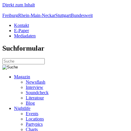
Direkt zum Inhalt
Freiburg
Rhein-Main-Neckar
Stuttgart
Bundesweit
Kontakt
E-Paper
Mediadaten
Suchformular
Magazin
Newsflash
Interview
Soundcheck
Literatour
Blog
Nightlife
Events
Locations
Partypics
Charts