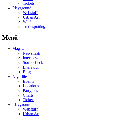
Tickets
Playground
Webstuff
Urban Art
Win!
Trendspotting
Menü
Magazin
Newsflash
Interview
Soundcheck
Literatour
Blog
Nightlife
Events
Locations
Partypics
Charts
Tickets
Playground
Webstuff
Urban Art