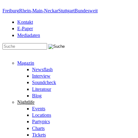
Direkt zum Inhalt
Freiburg
Rhein-Main-Neckar
Stuttgart
Bundesweit
Kontakt
E-Paper
Mediadaten
Suchformular
Magazin
Newsflash
Interview
Soundcheck
Literatour
Blog
Nightlife
Events
Locations
Partypics
Charts
Tickets