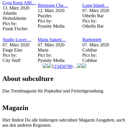
Gym Kenz ABI…
Bierpong Cha…
Long Island…
13. März 2020
12. März 2020
07. März 2020
Atlantis
Puzzles
Othello Bar
Herbolzheim
Pics by:
Pics by:
Pics by:
Pyunity Media
Othello Bar
Frank Fischer
Studio Lover…
Maria Saturd…
Barbetrieb
07. März 2020
07. März 2020
07. März 2020
Etage Eins
Maria
Cohibar
Pics by:
Pics by:
Pics by:
City Stuff
Pyunity Media
Cohibar
1
2
3
4
5
6
7
8
9
…
Seiten
About subculture
Das Trendmagazin für Popkultur und Freizeitgestaltung.
Magazin
Hier findest Du alle bisherigen subculture Magazin Ausgaben, auch
aus den anderen Regionen.