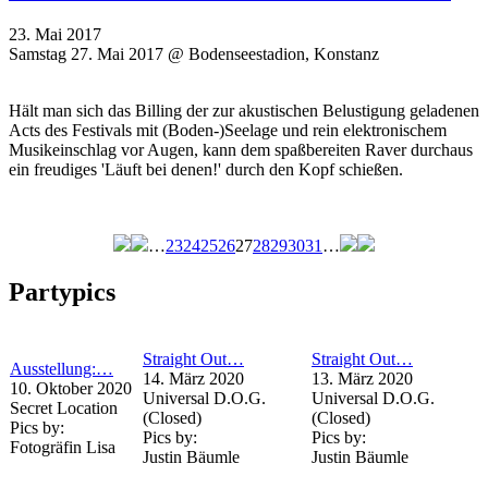
23. Mai 2017
Samstag 27. Mai 2017 @ Bodenseestadion, Konstanz
Hält man sich das Billing der zur akustischen Belustigung geladenen
Acts des Festivals mit (Boden-)Seelage und rein elektronischem
Musikeinschlag vor Augen, kann dem spaßbereiten Raver durchaus
ein freudiges 'Läuft bei denen!' durch den Kopf schießen.
…
23
24
25
26
27
28
29
30
31
…
Seiten
Partypics
Straight Out…
Straight Out…
Ausstellung:…
14. März 2020
13. März 2020
10. Oktober 2020
Universal D.O.G.
Universal D.O.G.
Secret Location
(Closed)
(Closed)
Pics by:
Pics by:
Pics by:
Fotogräfin Lisa
Justin Bäumle
Justin Bäumle